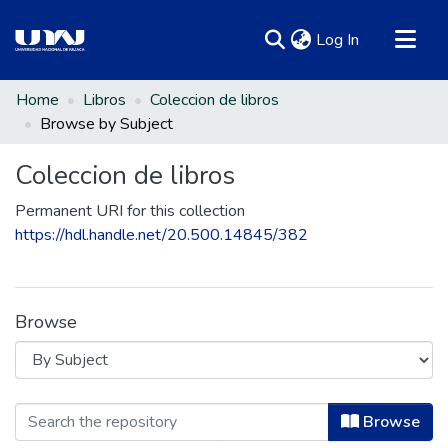
(current)
Log In
Communities & Collections
Home
Libros
Coleccion de libros
Browse by Subject
All of DSpace
Coleccion de libros
Permanent URI for this collection
https://hdl.handle.net/20.500.14845/382
Browse
Browsing Coleccion de libros by Subj
Browse