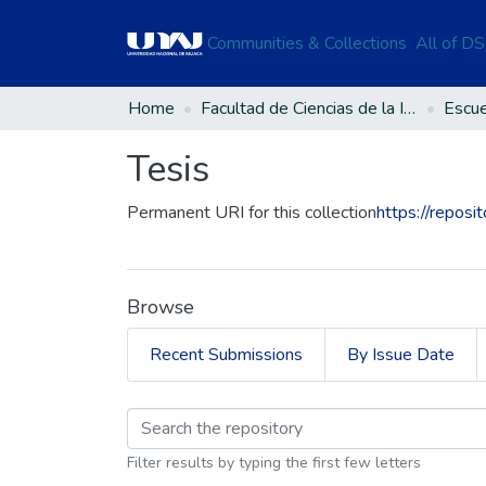
Communities & Collections
All of D
Home
Facultad de Ciencias de la Ingeniería
Tesis
Permanent URI for this collection
https://reposi
Browse
Recent Submissions
By Issue Date
Browsing Tesis by Su
Filter results by typing the first few letters