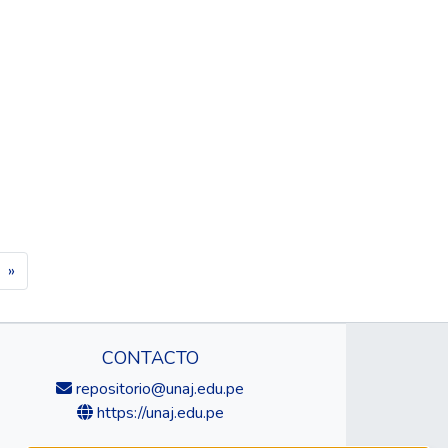
»
CONTACTO
repositorio@unaj.edu.pe
https://unaj.edu.pe