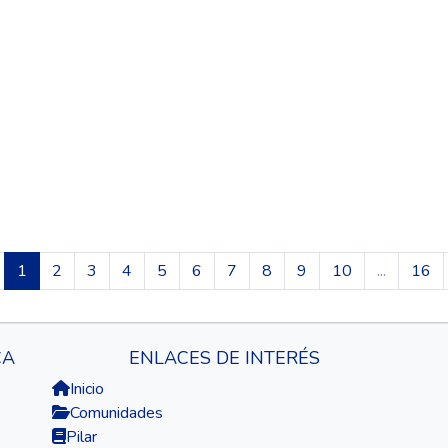
(current)
1
2
3
4
5
6
7
8
9
10
...
16
CA
ENLACES DE INTERÉS
Inicio
Comunidades
Pilar