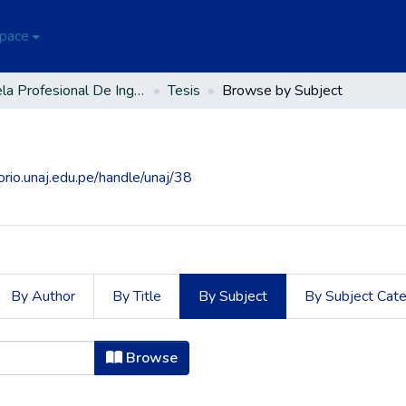
Space
Escuela Profesional De Ingeniería Ambiental Y Forestal
Tesis
Browse by Subject
torio.unaj.edu.pe/handle/unaj/38
By Author
By Title
By Subject
By Subject Cat
bject
Browse