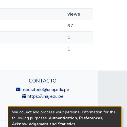
views
67
1
1
CONTACTO
repositorio@unaj.edu.pe
https://unaj.edu.pe
We collect and process your personal information for the
following purposes:
Authentication, Preferences,
Acknowledgement and Statistics
.