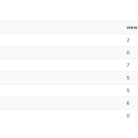
view
2
0
7
5
5
6
0