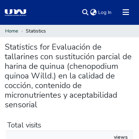
(current)
Log In
Communities & Collections
Home
Statistics
All of DSpace
Statistics for Evaluación de
tallarines con sustitución parcial de
harina de quinua (chenopodium
quinoa Willd.) en la calidad de
cocción, contenido de
micronutrientes y aceptabilidad
sensorial
Total visits
views