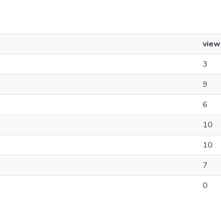
view
3
9
6
10
10
7
0