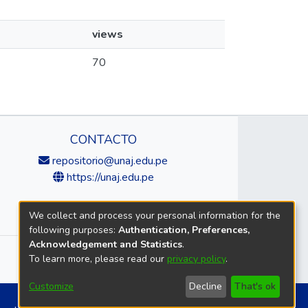
views
70
CONTACTO
repositorio@unaj.edu.pe
https://unaj.edu.pe
We collect and process your personal information for the
following purposes:
Authentication, Preferences,
Acknowledgement and Statistics
.
To learn more, please read our
privacy policy
.
Customize
Decline
That's ok