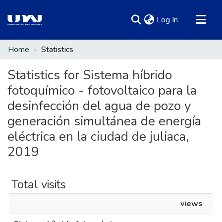
(current)
Log In
Communities & Collections
Home
Statistics
All of DSpace
Statistics for Sistema híbrido
fotoquímico - fotovoltaico para la
desinfección del agua de pozo y
generación simultánea de energía
eléctrica en la ciudad de juliaca,
2019
Total visits
views