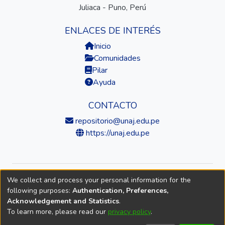
Juliaca - Puno, Perú
ENLACES DE INTERÉS
Inicio
Comunidades
Pilar
Ayuda
CONTACTO
repositorio@unaj.edu.pe
https://unaj.edu.pe
We collect and process your personal information for the
© 2026 Universidad Nacional de Juliaca — Repositorio
following purposes:
Authentication, Preferences,
Institucional
Acknowledgement and Statistics
.
To learn more, please read our
privacy policy
.
DSpace software
copyright © 2002-2026
LYRASIS