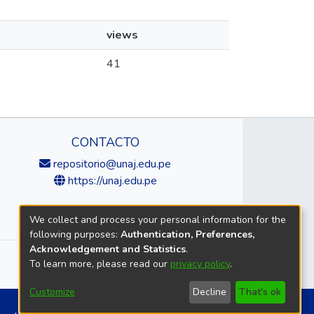
views
41
CONTACTO
repositorio@unaj.edu.pe
https://unaj.edu.pe
We collect and process your personal information for the
following purposes:
Authentication, Preferences,
Acknowledgement and Statistics
.
To learn more, please read our
privacy policy
.
Customize
Decline
That's ok