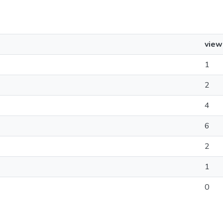
view
1
2
4
6
2
1
0