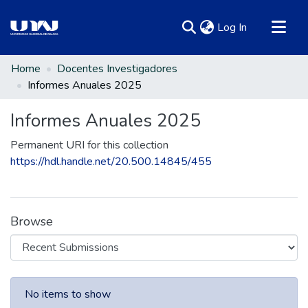
(current)
Log In
Communities & Collections
Home
Docentes Investigadores
Informes Anuales 2025
All of DSpace
Statistics
Informes Anuales 2025
Permanent URI for this collection
https://hdl.handle.net/20.500.14845/455
Browse
Recent Submissions
No items to show