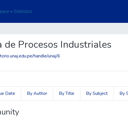
Space
Statistics
a de Procesos Industriales
itorio.unaj.edu.pe/handle/unaj/6
ue Date
By Author
By Title
By Subject
By 
unity