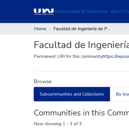
Communities & Collections
All of D
Home
Facultad de Ingeniería de Procesos Industriales
Facultad de Ingenierí
Permanent URI for this community
https://repos
Browse
Subcommunities and Collections
By Iss
Communities in this Comm
Now showing
1 - 3 of 3