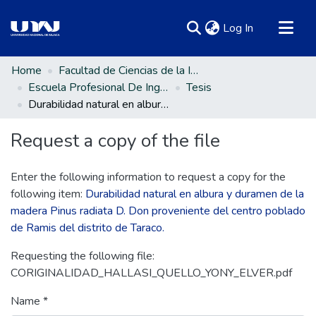
(current)
Log In
Communities & Collections
Home
Facultad de Ciencias de la Ingeniería
Escuela Profesional De Ingeniería Ambiental Y Forestal
Tesis
All of DSpace
Durabilidad natural en albura y duramen de la madera Pinus radiata D. Don proveniente del centro poblado de Ramis del distrito de Taraco.
Statistics
Request a copy of the file
Enter the following information to request a copy for the
following item:
Durabilidad natural en albura y duramen de la
madera Pinus radiata D. Don proveniente del centro poblado
de Ramis del distrito de Taraco.
Requesting the following file:
CORIGINALIDAD_HALLASI_QUELLO_YONY_ELVER.pdf
Name *