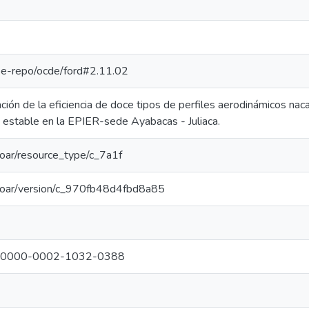
g/pe-repo/ocde/ford#2.11.02
ación de la eficiencia de doce tipos de perfiles aerodinámicos nac
y estable en la EPIER-sede Ayabacas - Juliaca.
/coar/resource_type/c_7a1f
g/coar/version/c_970fb48d4fbd8a85
org/0000-0002-1032-0388