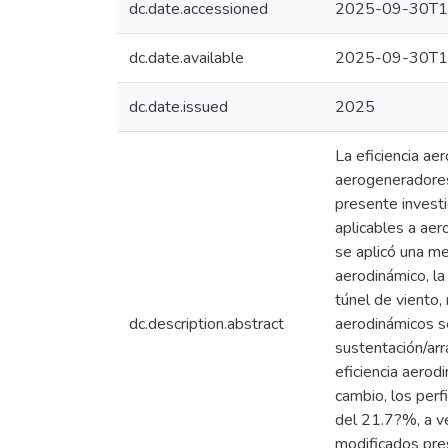
dc.date.accessioned
2025-09-30T1
dc.date.available
2025-09-30T1
dc.date.issued
2025
La eficiencia ae
aerogeneradores 
presente investi
aplicables a aer
se aplicó una m
aerodinámico, l
túnel de viento, 
dc.description.abstract
aerodinámicos se
sustentación/ar
eficiencia aero
cambio, los per
del 21.7?%, a ve
modificados pres