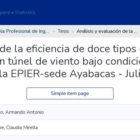
Space
Statistics
Escuela Profesional de Ingeniería en Energías Renovables
Tesis
Análisis y evaluación de la eficiencia de doce tipos de perfiles aerodinámicos naca en túnel de viento bajo condiciones de viento variable y estable en la EPIER-sede Ayabacas - Juliaca.
de la eficiencia de doce tipos 
 túnel de viento bajo condici
 la EPIER-sede Ayabacas - Jul
Simple item page
pio, Armando Antonio
e, Claudia Mirella