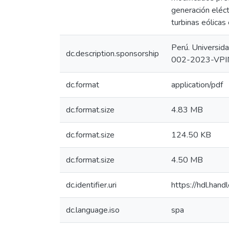
generación eléct
turbinas eólicas
Perú. Universida
dc.description.sponsorship
002-2023-VPI
dc.format
application/pdf
dc.format.size
4.83 MB
dc.format.size
124.50 KB
dc.format.size
4.50 MB
dc.identifier.uri
https://hdl.han
dc.language.iso
spa