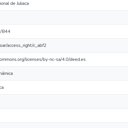
onal de Juliaca
/B44
/coar/access_right/c_abf2
ecommons.org/licenses/by-nc-sa/4.0/deed.es
inámica
ica