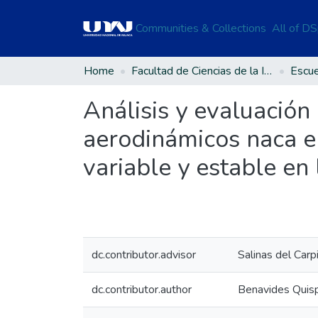
Communities & Collections
All of D
Home
Facultad de Ciencias de la Ingeniería
Análisis y evaluación 
aerodinámicos naca en
variable y estable en
dc.contributor.advisor
Salinas del Car
dc.contributor.author
Benavides Quisp