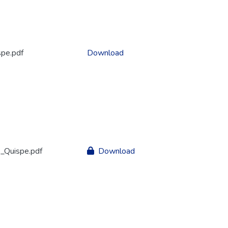
spe.pdf
Download
_Quispe.pdf
Download