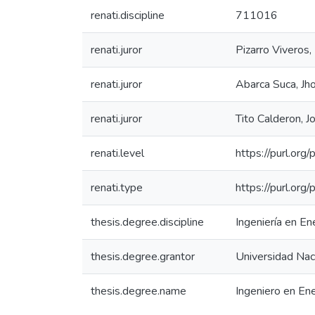
renati.discipline
711016
renati.juror
Pizarro Viveros,
renati.juror
Abarca Suca, Jh
renati.juror
Tito Calderon, J
renati.level
https://purl.org
renati.type
https://purl.org
thesis.degree.discipline
Ingeniería en E
thesis.degree.grantor
Universidad Naci
thesis.degree.name
Ingeniero en En