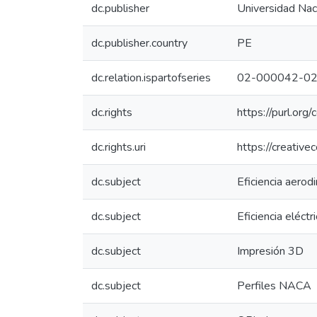
dc.publisher
Universidad Naci
dc.publisher.country
PE
dc.relation.ispartofseries
02-000042-02
dc.rights
https://purl.org
dc.rights.uri
https://creativ
dc.subject
Eficiencia aerod
dc.subject
Eficiencia eléctr
dc.subject
Impresión 3D
dc.subject
Perfiles NACA