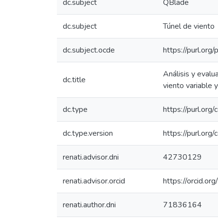
dc.subject
QBlade
dc.subject
Túnel de viento
dc.subject.ocde
https://purl.or
Análisis y evalu
dc.title
viento variable 
dc.type
https://purl.org
dc.type.version
https://purl.or
renati.advisor.dni
42730129
renati.advisor.orcid
https://orcid.
renati.author.dni
71836164