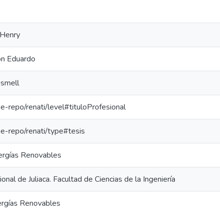
 Henry
on Eduardo
osmell
/pe-repo/renati/level#tituloProfesional
/pe-repo/renati/type#tesis
nergías Renovables
onal de Juliaca. Facultad de Ciencias de la Ingeniería
ergías Renovables