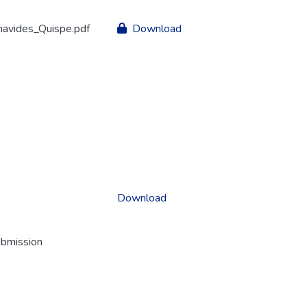
avides_Quispe.pdf
Download
Download
ubmission