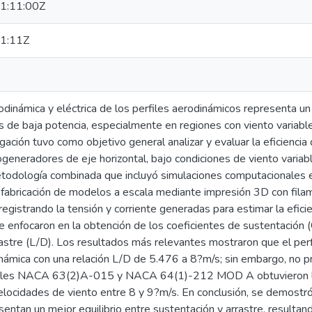
1:11:00Z
1:11Z
rodinámica y eléctrica de los perfiles aerodinámicos representa un
de baja potencia, especialmente en regiones con viento variable 
gación tuvo como objetivo general analizar y evaluar la eficienc
ogeneradores de eje horizontal, bajo condiciones de viento variabl
etodología combinada que incluyó simulaciones computacionales e
a fabricación de modelos a escala mediante impresión 3D con fil
registrando la tensión y corriente generadas para estimar la eficien
 enfocaron en la obtención de los coeficientes de sustentación (Cl)
rastre (L/D). Los resultados más relevantes mostraron que el p
dinámica con una relación L/D de 5.476 a 8?m/s; sin embargo, no 
files NACA 63(2)A-015 y NACA 64(1)-212 MOD A obtuvieron las
locidades de viento entre 8 y 9?m/s. En conclusión, se demostró 
entan un mejor equilibrio entre sustentación y arrastre, resulta