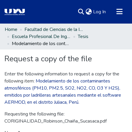
(current)
Log In
Communities & Collections
Home
Facultad de Ciencias de la Ingeniería
Escuela Profesional De Ingeniería Ambiental Y Forestal
Tesis
All of DSpace
Modelamiento de los contaminantes atmosféricos (PM10, PM2.5, SO2, NO2, CO, O3 Y H2S), emitidos por ladrilleras artesanales mediante el software AERMOD, en el distrito Juliaca, Perú.
Statistics
Request a copy of the file
Enter the following information to request a copy for the
following item:
Modelamiento de los contaminantes
atmosféricos (PM10, PM2.5, SO2, NO2, CO, O3 Y H2S),
emitidos por ladrilleras artesanales mediante el software
AERMOD, en el distrito Juliaca, Perú.
Requesting the following file:
CORIGINALIDAD_Robinson_Chaiña_Sucasaca.pdf