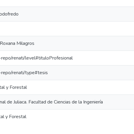
odofredo
 Roxana Milagros
e-repo/renati/level#tituloProfesional
e-repo/renati/type#tesis
al y Forestal
al de Juliaca. Facultad de Ciencias de la Ingeniería
al y Forestal