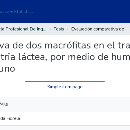
Space
Statistics
Escuela Profesional De Ingeniería Ambiental Y Forestal
Tesis
Evaluación comparativa de dos macrófitas en el tratamiento de aguas residuales de la industria láctea, por medio de humedales en el distrito de Orurillo-Melgar-Puno
va de dos macrófitas en el tr
tria láctea, por medio de hum
Puno
Simple item page
Wile
nda Fiorela