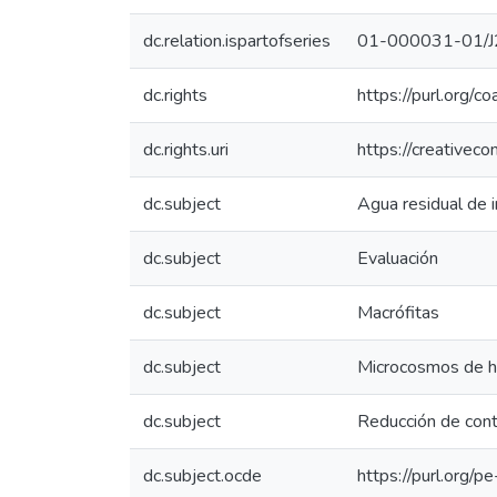
dc.relation.ispartofseries
01-000031-01/J
dc.rights
https://purl.org/c
dc.rights.uri
https://creativec
dc.subject
Agua residual de i
dc.subject
Evaluación
dc.subject
Macrófitas
dc.subject
Microcosmos de 
dc.subject
Reducción de con
dc.subject.ocde
https://purl.org/