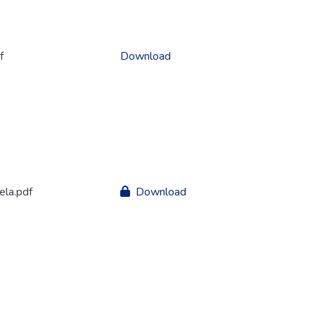
f
Download
la.pdf
Download