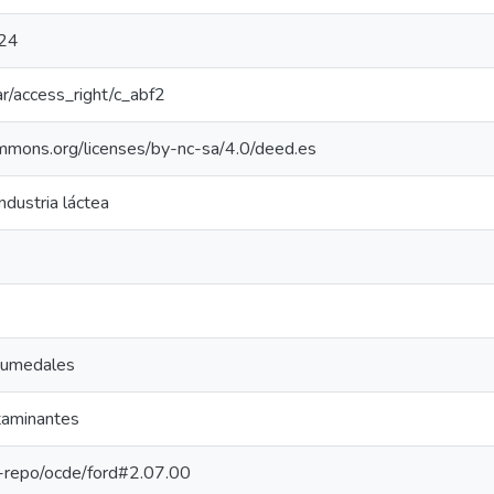
24
oar/access_right/c_abf2
ommons.org/licenses/by-nc-sa/4.0/deed.es
ndustria láctea
humedales
taminantes
pe-repo/ocde/ford#2.07.00