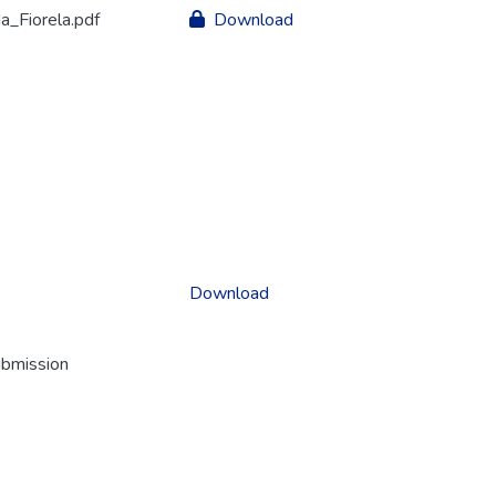
_Fiorela.pdf
Download
Download
ubmission