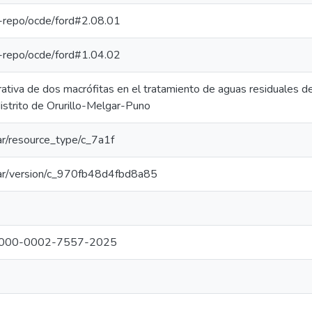
pe-repo/ocde/ford#2.08.01
pe-repo/ocde/ford#1.04.02
tiva de dos macrófitas en el tratamiento de aguas residuales de 
istrito de Orurillo-Melgar-Puno
oar/resource_type/c_7a1f
coar/version/c_970fb48d4fbd8a85
rg/0000-0002-7557-2025