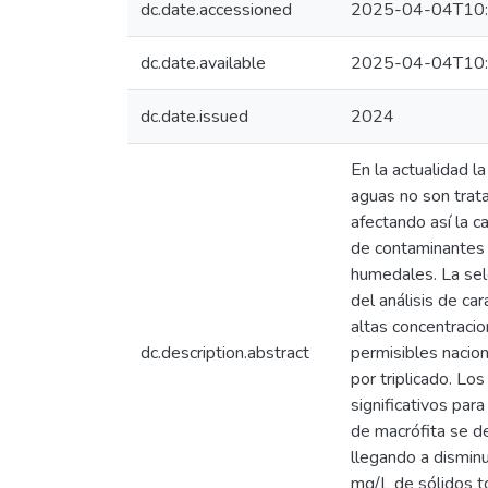
dc.date.accessioned
2025-04-04T10:
dc.date.available
2025-04-04T10
dc.date.issued
2024
En la actualidad l
aguas no son trat
afectando así la 
de contaminantes 
humedales. La sele
del análisis de ca
altas concentraci
dc.description.abstract
permisibles nacion
por triplicado. Lo
significativos par
de macrófita se d
llegando a dismi
mg/L de sólidos t