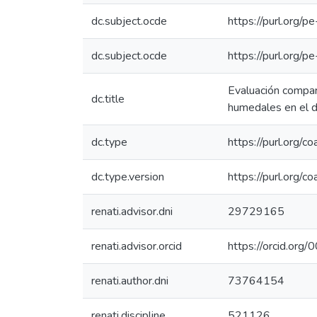
dc.subject.ocde
https://purl.org/
dc.subject.ocde
https://purl.org/
Evaluación compara
dc.title
humedales en el d
dc.type
https://purl.org/c
dc.type.version
https://purl.org/
renati.advisor.dni
29729165
renati.advisor.orcid
https://orcid.o
renati.author.dni
73764154
renati.discipline
521126