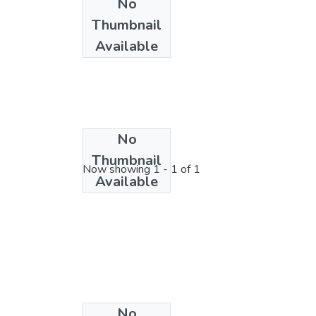
No
Thumbnail
Available
No
License bundle
Thumbnail
Now showing
1 - 1 of 1
Available
No