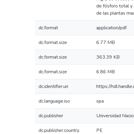
de fósforo total y
de las plantas mac
dc.format
application/pdf
dc.format.size
6.77 MB
dc.format.size
363.39 KB
dc.format.size
6.86 MB
dc.identifier.uri
https://hdl.hand
dc.language.iso
spa
dc.publisher
Universidad Nacion
dc.publisher.country
PE