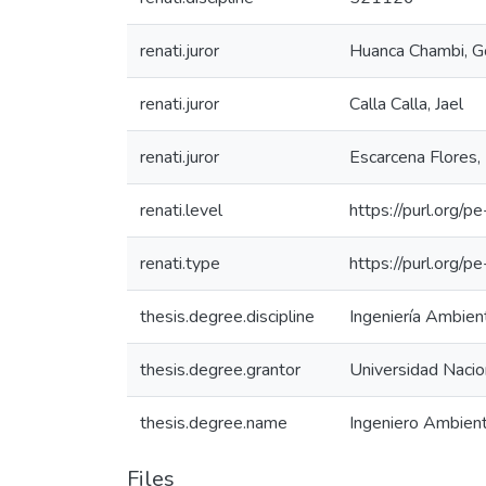
renati.juror
Huanca Chambi, G
renati.juror
Calla Calla, Jael
renati.juror
Escarcena Flores,
renati.level
https://purl.org/p
renati.type
https://purl.org/p
thesis.degree.discipline
Ingeniería Ambient
thesis.degree.grantor
Universidad Nacion
thesis.degree.name
Ingeniero Ambient
Files