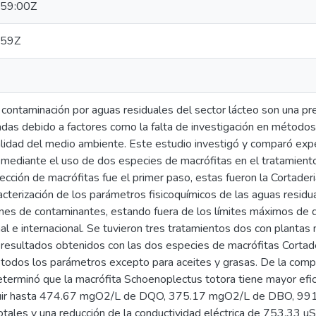
59:00Z
:59Z
a contaminación por aguas residuales del sector lácteo son una p
adas debido a factores como la falta de investigación en métodos
calidad del medio ambiente. Este estudio investigó y comparó exp
mediante el uso de dos especies de macrófitas en el tratamiento
cción de macrófitas fue el primer paso, estas fueron la Cortader
racterización de los parámetros fisicoquímicos de las aguas residu
ones de contaminantes, estando fuera de los límites máximos de d
al e internacional. Se tuvieron tres tratamientos dos con plantas 
s resultados obtenidos con las dos especies de macrófitas Cortad
a todos los parámetros excepto para aceites y grasas. De la comp
eterminó que la macrófita Schoenoplectus totora tiene mayor efi
nuir hasta 474.67 mgO2/L de DQO, 375.17 mgO2/L de DBO, 991
otales y una reducción de la conductividad eléctrica de 753.33 u