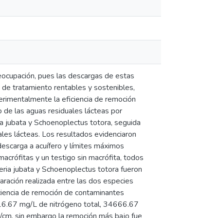
reocupación, pues las descargas de estas
 de tratamiento rentables y sostenibles,
erimentalmente la eficiencia de remoción
 de las aguas residuales lácteas por
ia jubata y Schoenoplectus totora, seguida
ales lácteas. Los resultados evidenciaron
escarga a acuífero y límites máximos
macrófitas y un testigo sin macrófita, todos
eria jubata y Schoenoplectus totora fueron
aración realizada entre las dos especies
ciencia de remoción de contaminantes
6.67 mg/L de nitrógeno total, 34666.67
S/cm, sin embargo la remoción más bajo fue