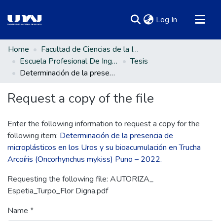
(current)
Log In
Communities & Collections
Home
Facultad de Ciencias de la Ingeniería
Escuela Profesional De Ingeniería Ambiental Y Forestal
Tesis
All of DSpace
Determinación de la presencia de microplásticos en los Uros y su bioacumulación en Trucha Arcoíris (Oncorhynchus mykiss) Puno – 2022.
Statistics
Request a copy of the file
Enter the following information to request a copy for the
following item:
Determinación de la presencia de
microplásticos en los Uros y su bioacumulación en Trucha
Arcoíris (Oncorhynchus mykiss) Puno – 2022.
Requesting the following file: AUTORIZA_
Espetia_Turpo_Flor Digna.pdf
Name *