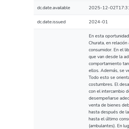
dc.date.available
2025-12-02T17:3
dc.date.issued
2024-01
En esta oportunidad,
Churata, en relació
consumidor. En el li
que van desde la adq
comportamiento tant
ellos. Además, se ve
Todo esto se orienta
costumbres. El desar
con el intercambio
desempeñarse adecua
venta de bienes debe
hasta después de la
hasta el último cons
(ambulantes). En lu