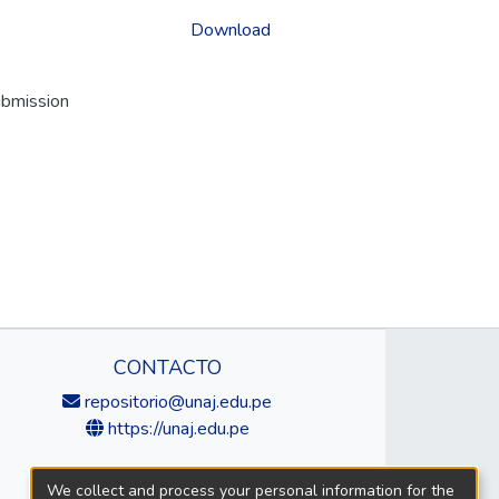
Download
ubmission
CONTACTO
repositorio@unaj.edu.pe
https://unaj.edu.pe
We collect and process your personal information for the