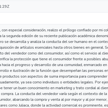
1:29Z
 con especial consideración, realizo el prólogo confiado por mi c
n a la segunda edición de su reciente publicación académica deno
bro se desarrolla y analiza la conducta del ser humano en el conte
uisición de artículos esenciales hasta otros bienes en general. 
o del vendedor como del consumidor, así como el servicio al clie
rifica la protección que tiene el consumidor frente a posibles a
 hacia el progreso y desarrollo de una comunidad, enmarcado en e
rollo e ilustración de la función que desempeñan las personas en
 de productos son aspectos de suma importancia para comprend
damente, ya sea como individuos o entidades legales. Por ejempl
 tener un buen conocimiento en marketing y trato cordial al clie
 compra. La conducta del vendedor varía según el contexto de la 
umidor, abarcando la compra y venta al por mayor y al por menor,
gares como Juliaca, donde la actividad comercial es prominente, 