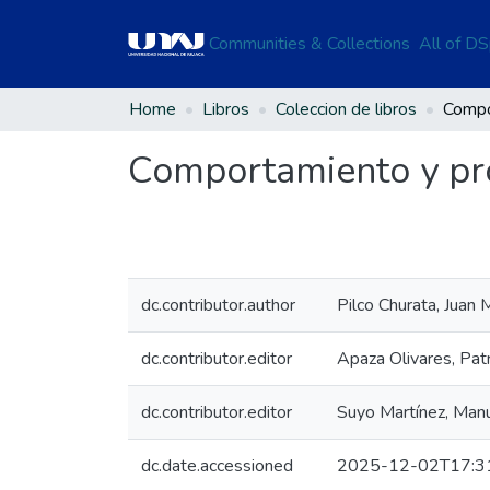
Communities & Collections
All of D
Home
Libros
Coleccion de libros
Comportamiento y pr
dc.contributor.author
Pilco Churata, Juan 
dc.contributor.editor
Apaza Olivares, Patr
dc.contributor.editor
Suyo Martínez, Man
dc.date.accessioned
2025-12-02T17:3