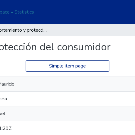
Space
Statistics
Comportamiento y protección del consumidor
otección del consumidor
Simple item page
Mauricio
icia
uel
1:29Z