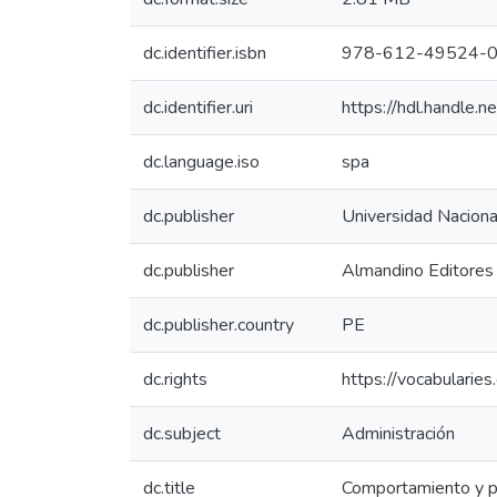
dc.identifier.isbn
978-612-49524-0
dc.identifier.uri
https://hdl.handle
dc.language.iso
spa
dc.publisher
Universidad Nacional
dc.publisher
Almandino Editores
dc.publisher.country
PE
dc.rights
https://vocabularies
dc.subject
Administración
dc.title
Comportamiento y p