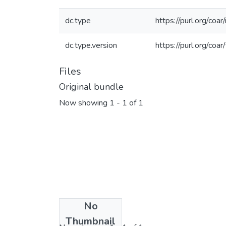
dc.type
https://purl.org/coa
dc.type.version
https://purl.org/co
Files
Original bundle
Now showing
1 - 1 of 1
No
License bundle
Thumbnail