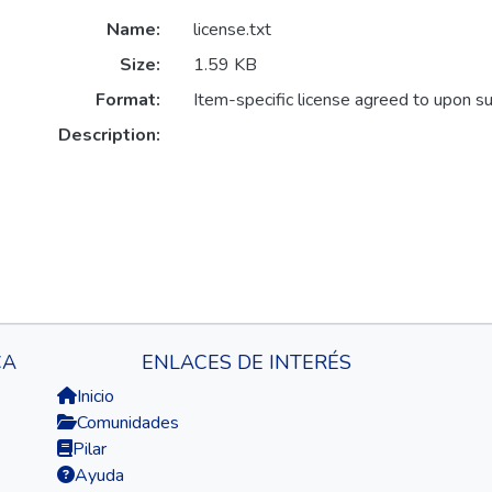
Name:
license.txt
Size:
1.59 KB
Format:
Item-specific license agreed to upon s
Description:
CA
ENLACES DE INTERÉS
Inicio
Comunidades
Pilar
Ayuda