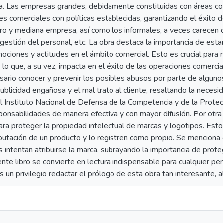
a. Las empresas grandes, debidamente constituidas con áreas c
es comerciales con políticas establecidas, garantizando el éxito 
ro y mediana empresa, así como los informales, a veces carecen d
 la gestión del personal, etc. La obra destaca la importancia de es
ociones y actitudes en el ámbito comercial. Esto es crucial para m
 lo que, a su vez, impacta en el éxito de las operaciones comercia
sario conocer y prevenir los posibles abusos por parte de algun
ublicidad engañosa y el mal trato al cliente, resaltando la neces
l Instituto Nacional de Defensa de la Competencia y de la Protecc
nsabilidades de manera efectiva y con mayor difusión. Por otra p
ara proteger la propiedad intelectual de marcas y logotipos. Esto 
putación de un producto y lo registren como propio. Se menciona 
 intentan atribuirse la marca, subrayando la importancia de prote
nte libro se convierte en lectura indispensable para cualquier pe
es un privilegio redactar el prólogo de esta obra tan interesante, 