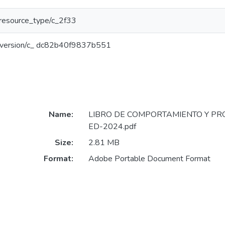
r/resource_type/c_2f33
ar/version/c_ dc82b40f9837b551
Name:
LIBRO DE COMPORTAMIENTO Y PR
ED-2024.pdf
Size:
2.81 MB
Format:
Adobe Portable Document Format