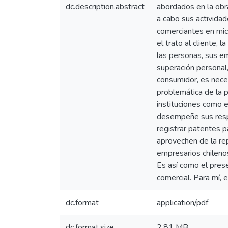
dc.description.abstract
abordados en la obr
a cabo sus actividad
comerciantes en mic
el trato al cliente,
las personas, sus em
superación personal,
consumidor, es nece
problemática de la p
instituciones como e
desempeñe sus respo
registrar patentes p
aprovechen de la re
empresarios chilenos
Es así como el prese
comercial. Para mí, 
dc.format
application/pdf
dc.format.size
2.81 MB