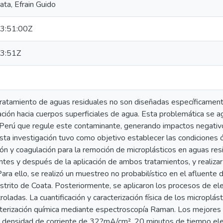
ta, Efrain Guido
3:51:00Z
3:51Z
tratamiento de aguas residuales no son diseñadas específicament
ación hacia cuerpos superficiales de agua. Esta problemática se a
l Perú que regule este contaminante, generando impactos negativ
esta investigación tuvo como objetivo establecer las condiciones
ón y coagulación para la remoción de microplásticos en aguas resid
ntes y después de la aplicación de ambos tratamientos, y realizar 
Para ello, se realizó un muestreo no probabilístico en el afluente
istrito de Coata. Posteriormente, se aplicaron los procesos de el
roladas. La cuantificación y caracterización física de los microplá
acterización química mediante espectroscopía Raman. Los mejores 
a densidad de corriente de 32?mA/cm², 20 minutos de tiempo elec