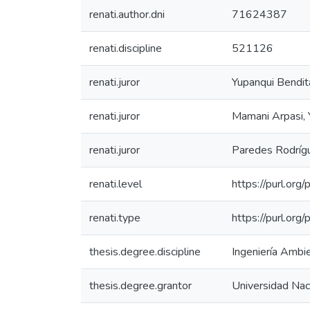
renati.author.dni
71624387
renati.discipline
521126
renati.juror
Yupanqui Bendit
renati.juror
Mamani Arpasi, 
renati.juror
Paredes Rodríg
renati.level
https://purl.org
renati.type
https://purl.org
thesis.degree.discipline
Ingeniería Ambie
thesis.degree.grantor
Universidad Naci