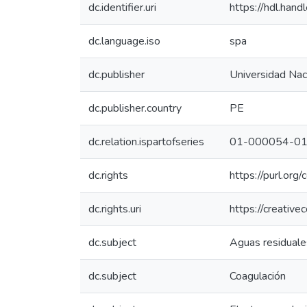
dc.identifier.uri
https://hdl.han
dc.language.iso
spa
dc.publisher
Universidad Naci
dc.publisher.country
PE
dc.relation.ispartofseries
01-000054-01
dc.rights
https://purl.org
dc.rights.uri
https://creativ
dc.subject
Aguas residuale
dc.subject
Coagulación