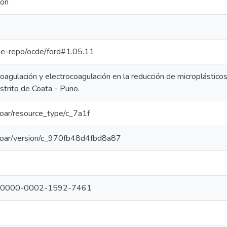
ión
g/pe-repo/ocde/ford#1.05.11
 coagulación y electrocoagulación en la reducción de microplástic
istrito de Coata - Puno.
/coar/resource_type/c_7a1f
g/coar/version/c_970fb48d4fbd8a87
org/0000-0002-1592-7461