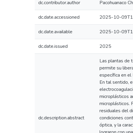
dc.contributor.author
Pacohuanaco Cha
dc.date.accessioned
2025-10-09T1
dc.date.available
2025-10-09T1
dc.date.issued
2025
Las plantas de 
permite su liber
específica en e
En tal sentido, 
electrocoagulaci
microplásticos a
microplásticos. 
residuales del d
dc.description.abstract
condiciones cont
óptica, y la car
lograron con un