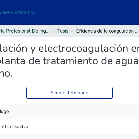
Space
Statistics
Escuela Profesional De Ingeniería Ambiental Y Forestal
Tesis
Eficiencia de la coagulación y electrocoagulación en la reducción de microplásticos de la planta de tratamiento de aguas residuales del distrito de Coata - Puno.
ulación y electrocoagulación e
planta de tratamiento de agua
no.
Simple item page
Hugo
inthia Danitza