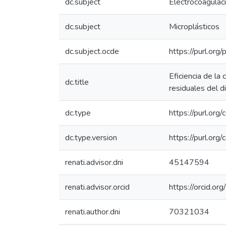
dc.subject
Electrocoagulac
dc.subject
Microplásticos
dc.subject.ocde
https://purl.or
Eficiencia de la
dc.title
residuales del d
dc.type
https://purl.org
dc.type.version
https://purl.or
renati.advisor.dni
45147594
renati.advisor.orcid
https://orcid.
renati.author.dni
70321034