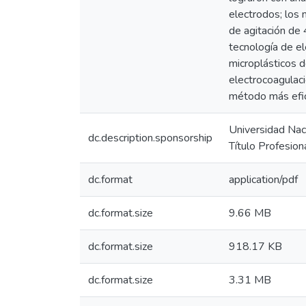
electrodos; los
de agitación de
tecnología de e
microplásticos d
electrocoagulac
método más efic
Universidad Naci
dc.description.sponsorship
Título Profesio
dc.format
application/pdf
dc.format.size
9.66 MB
dc.format.size
918.17 KB
dc.format.size
3.31 MB