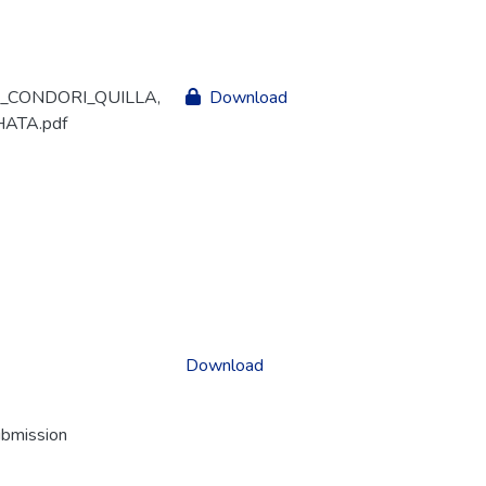
_CONDORI_QUILLA,
Download
ATA.pdf
Download
ubmission