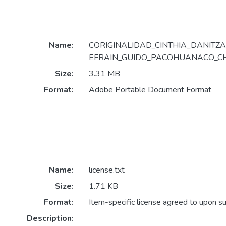
Name:
CORIGINALIDAD_CINTHIA_DANITZA
EFRAIN_GUIDO_PACOHUANACO_CH
Size:
3.31 MB
Format:
Adobe Portable Document Format
Name:
license.txt
Size:
1.71 KB
Format:
Item-specific license agreed to upon s
Description: