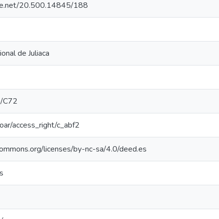
dle.net/20.500.14845/188
onal de Juliaca
/C72
/coar/access_right/c_abf2
ecommons.org/licenses/by-nc-sa/4.0/deed.es
s