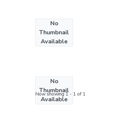
No
Thumbnail
Available
No
License bundle
Thumbnail
Now showing
1 - 1 of 1
Available