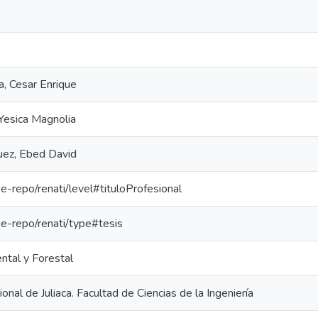
a, Cesar Enrique
Yesica Magnolia
uez, Ebed David
/pe-repo/renati/level#tituloProfesional
/pe-repo/renati/type#tesis
ntal y Forestal
onal de Juliaca. Facultad de Ciencias de la Ingeniería