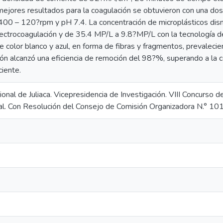
 mejores resultados para la coagulación se obtuvieron con una d
 400 – 120?rpm y pH 7.4. La concentración de microplásticos di
lectrocoagulación y de 35.4 MP/L a 9.8?MP/L con la tecnología d
e color blanco y azul, en forma de fibras y fragmentos, prevalecien
ión alcanzó una eficiencia de remoción del 98?%, superando a la 
iente.
onal de Juliaca. Vicepresidencia de Investigación. VIII Concurso 
nal. Con Resolución del Consejo de Comisión Organizadora N.°