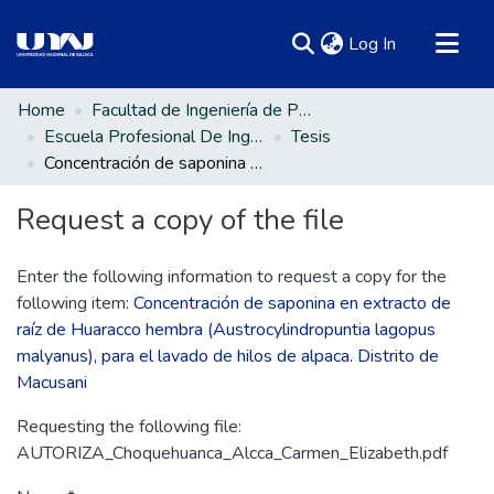
(current)
Log In
Communities & Collections
Home
Facultad de Ingeniería de Procesos Industriales
Escuela Profesional De Ingeniería Textil Y De Confecciones
Tesis
All of DSpace
Concentración de saponina en extracto de raíz de Huaracco hembra (Austrocylindropuntia lagopus malyanus), para el lavado de hilos de alpaca. Distrito de Macusani
Statistics
Request a copy of the file
Enter the following information to request a copy for the
following item:
Concentración de saponina en extracto de
raíz de Huaracco hembra (Austrocylindropuntia lagopus
malyanus), para el lavado de hilos de alpaca. Distrito de
Macusani
Requesting the following file:
AUTORIZA_Choquehuanca_Alcca_Carmen_Elizabeth.pdf