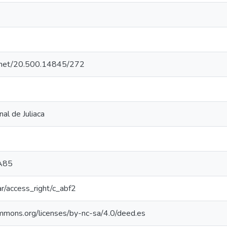
le.net/20.500.14845/272
al de Juliaca
A85
oar/access_right/c_abf2
ommons.org/licenses/by-nc-sa/4.0/deed.es