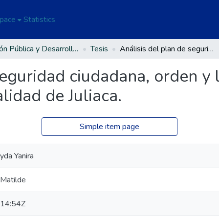
Space
Statistics
Gestión Pública y Desarrollo Social
Tesis
Análisis del plan de seguridad ciudadana, orden y limpieza, “Plan SOL”. el caso de la Municipalidad de Juliaca.
seguridad ciudadana, orden y 
lidad de Juliaca.
Simple item page
yda Yanira
 Matilde
14:54Z