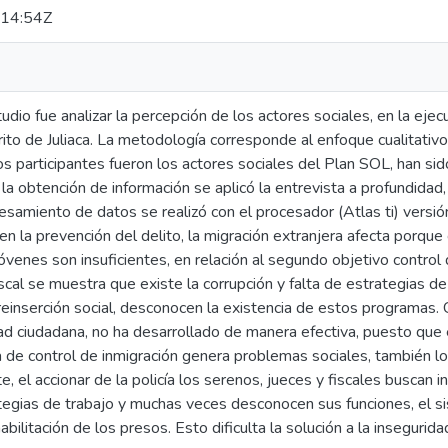
14:54Z
tudio fue analizar la percepción de los actores sociales, en la eje
rito de Juliaca. La metodología corresponde al enfoque cualitativo
los participantes fueron los actores sociales del Plan SOL, han 
 la obtención de información se aplicó la entrevista a profundidad, 
cesamiento de datos se realizó con el procesador (Atlas ti) versi
 en la prevención del delito, la migración extranjera afecta por
óvenes son insuficientes, en relación al segundo objetivo control de
scal se muestra que existe la corrupción y falta de estrategias de t
a reinserción social, desconocen la existencia de estos programas.
dad ciudadana, no ha desarrollado de manera efectiva, puesto que
a de control de inmigración genera problemas sociales, también l
e, el accionar de la policía los serenos, jueces y fiscales buscan
gias de trabajo y muchas veces desconocen sus funciones, el sist
bilitación de los presos. Esto dificulta la solución a la insegurida