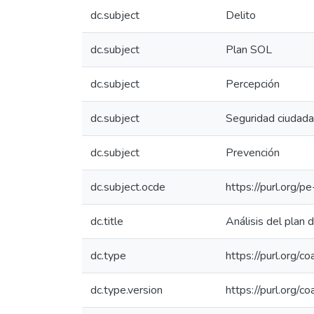
dc.subject
Delito
dc.subject
Plan SOL
dc.subject
Percepción
dc.subject
Seguridad ciudad
dc.subject
Prevención
dc.subject.ocde
https://purl.org/
dc.title
Análisis del plan 
dc.type
https://purl.org/c
dc.type.version
https://purl.org/