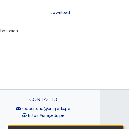
Download
ubmission
CONTACTO
repositorio@unaj.edu.pe
https://unaj.edu.pe