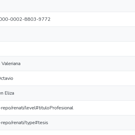
rg/0000-0002-8803-9772
a Valeriana
ctavio
n Eliza
e-repo/renati/level#tituloProfesional
e-repo/renati/type#tesis