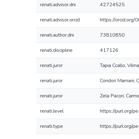
renati.advisor.dni
42724525
renati.advisor.orcid
https://orcid.o
renati.author.dni
73810850
renati.discipline
417126
renati.juror
Tapia Ccallo, Vilm
renati.juror
Condori Mamani, O
renati.juror
Zela Pacori, Carme
renati.level
https://purl.org/p
renati.type
https://purl.org/p