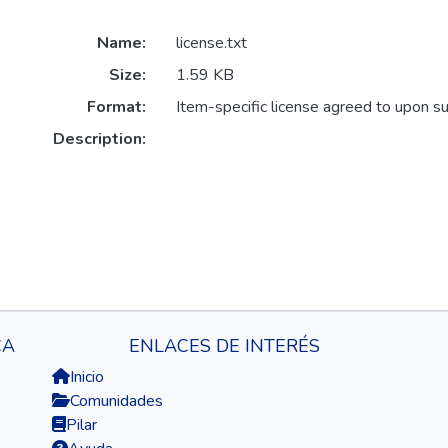
Name:
license.txt
Size:
1.59 KB
Format:
Item-specific license agreed to upon s
Description:
CA
ENLACES DE INTERÉS
Inicio
Comunidades
Pilar