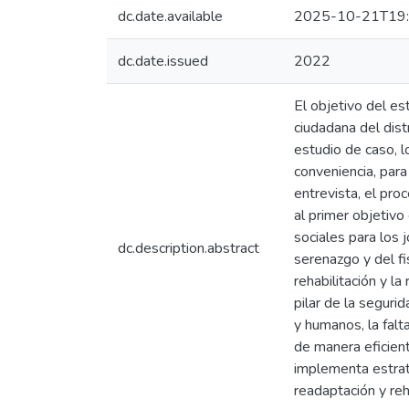
dc.date.available
2025-10-21T19:
dc.date.issued
2022
El objetivo del es
ciudadana del dist
estudio de caso, 
conveniencia, para
entrevista, el pro
al primer objetivo
sociales para los j
dc.description.abstract
serenazgo y del fi
rehabilitación y l
pilar de la seguri
y humanos, la falt
de manera eficient
implementa estrate
readaptación y reha