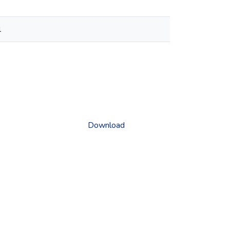
l
Download