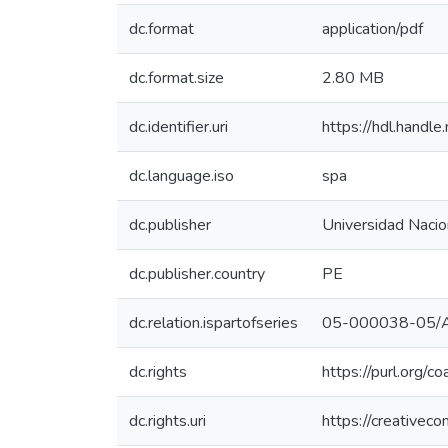
dc.format
application/pdf
dc.format.size
2.80 MB
dc.identifier.uri
https://hdl.hand
dc.language.iso
spa
dc.publisher
Universidad Nacion
dc.publisher.country
PE
dc.relation.ispartofseries
05-000038-05/
dc.rights
https://purl.org/c
dc.rights.uri
https://creativec