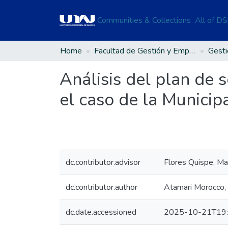
Communities & Collections
All of D
Home
Facultad de Gestión y Emprendimiento Empresarial
Análisis del plan de 
el caso de la Municipa
dc.contributor.advisor
Flores Quispe, Ma
dc.contributor.author
Atamari Morocco,
dc.date.accessioned
2025-10-21T19: