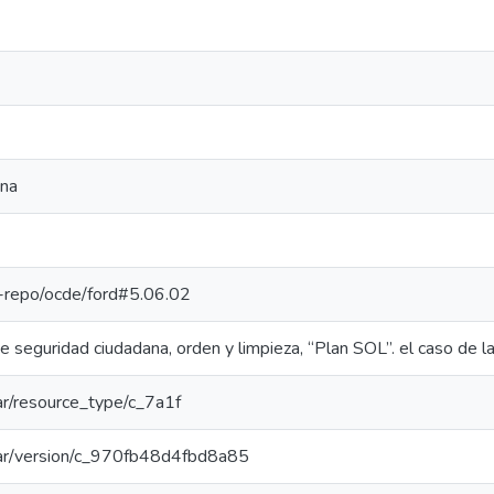
ana
pe-repo/ocde/ford#5.06.02
de seguridad ciudadana, orden y limpieza, “Plan SOL”. el caso de la
oar/resource_type/c_7a1f
coar/version/c_970fb48d4fbd8a85