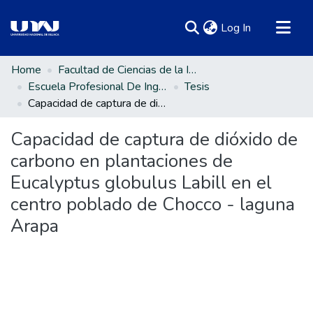
(current)
Log In
Communities & Collections
Home
Facultad de Ciencias de la Ingeniería
Escuela Profesional De Ingeniería Ambiental Y Forestal
Tesis
All of DSpace
Capacidad de captura de dióxido de carbono en plantaciones de Eucalyptus globulus Labill en el centro poblado de Chocco - laguna Arapa
Statistics
Capacidad de captura de dióxido de
carbono en plantaciones de
Eucalyptus globulus Labill en el
centro poblado de Chocco - laguna
Arapa