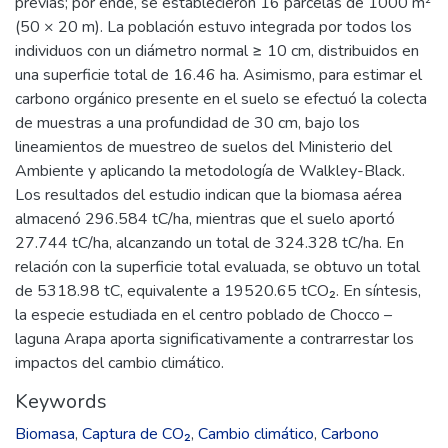
previas; por ende, se establecieron 16 parcelas de 1000 m²
(50 × 20 m). La población estuvo integrada por todos los
individuos con un diámetro normal ≥ 10 cm, distribuidos en
una superficie total de 16.46 ha. Asimismo, para estimar el
carbono orgánico presente en el suelo se efectuó la colecta
de muestras a una profundidad de 30 cm, bajo los
lineamientos de muestreo de suelos del Ministerio del
Ambiente y aplicando la metodología de Walkley-Black.
Los resultados del estudio indican que la biomasa aérea
almacenó 296.584 tC/ha, mientras que el suelo aportó
27.744 tC/ha, alcanzando un total de 324.328 tC/ha. En
relación con la superficie total evaluada, se obtuvo un total
de 5318.98 tC, equivalente a 19520.65 tCO₂. En síntesis,
la especie estudiada en el centro poblado de Chocco –
laguna Arapa aporta significativamente a contrarrestar los
impactos del cambio climático.
Keywords
Biomasa
,
Captura de CO₂
,
Cambio climático
,
Carbono