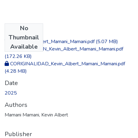
No
Files
Thumbnail
TESIS_Kevin_Albert_Mamani_Mamani.pdf
(5.07 MB)
Available
AUTORIZACION_Kevin_Albert_Mamani_Mamani.pdf
(172.26 KB)
CORIGINALIDAD_Kevin_Albert_Mamani_Mamani.pdf
(4.28 MB)
Date
2025
Authors
Mamani Mamani, Kevin Albert
Publisher