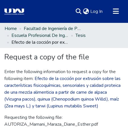
(current)
Log In
Communities & Collections
Home
Facultad de Ingeniería de Procesos Industriales
Escuela Profesional De Ingeniería en Industrias Alimentarias
Tesis
All of DSpace
Efecto de la cocción por extrusión sobre las características fisicoquímicas, sensoriales y calidad proteica de una mezcla alimenticia a partir de carne de alpaca (Vicugna pacos), quinua (Chenopodium quinoa Willd.), maíz (Zea mays L.) y tarwi (Lupinus mutabilis Sweet)
Statistics
Request a copy of the file
Enter the following information to request a copy for the
following item:
Efecto de la cocción por extrusión sobre las
características fisicoquímicas, sensoriales y calidad proteica
de una mezcla alimenticia a partir de carne de alpaca
(Vicugna pacos), quinua (Chenopodium quinoa Willd.), maíz
(Zea mays L.) y tarwi (Lupinus mutabilis Sweet)
Requesting the following file:
AUTORIZA_Mamani_Maraza_Diane_Esther.pdf