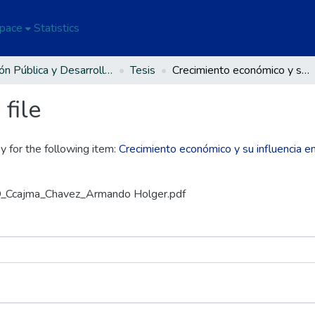
Space
Statistics
Gestión Pública y Desarrollo Social
Tesis
Crecimiento económico y su influencia en la reducción de la pobreza en la región de Puno, 2016 – 2020
file
y for the following item:
Crecimiento económico y su influencia en
AD_Ccajma_Chavez_Armando Holger.pdf