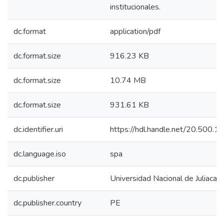
institucionales.
dc.format
application/pdf
dc.format.size
916.23 KB
dc.format.size
10.74 MB
dc.format.size
931.61 KB
dc.identifier.uri
https://hdl.handle.net/20.500.
dc.language.iso
spa
dc.publisher
Universidad Nacional de Juliaca
dc.publisher.country
PE