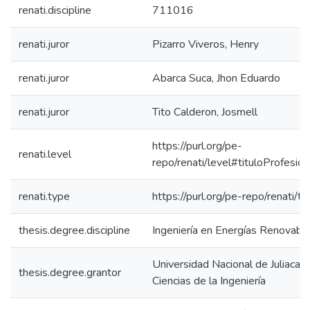
renati.discipline
711016
renati.juror
Pizarro Viveros, Henry
renati.juror
Abarca Suca, Jhon Eduardo
renati.juror
Tito Calderon, Josmell
https://purl.org/pe-
renati.level
repo/renati/level#tituloProfesion
renati.type
https://purl.org/pe-repo/renati/t
thesis.degree.discipline
Ingeniería en Energías Renovabl
Universidad Nacional de Juliaca. 
thesis.degree.grantor
Ciencias de la Ingeniería