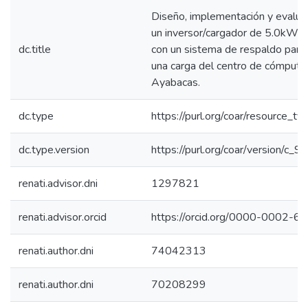
Diseño, implementación y evalua
un inversor/cargador de 5.0kW c
dc.title
con un sistema de respaldo para 
una carga del centro de cómputo
Ayabacas.
dc.type
https://purl.org/coar/resource_ty
dc.type.version
https://purl.org/coar/version/c
renati.advisor.dni
1297821
renati.advisor.orcid
https://orcid.org/0000-0002-
renati.author.dni
74042313
renati.author.dni
70208299