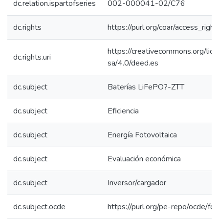
dc.relation.ispartofseries
002-000041-02/C76
dc.rights
https://purl.org/coar/access_righ
https://creativecommons.org/lic
dc.rights.uri
sa/4.0/deed.es
dc.subject
Baterías LiFePO?-ZTT
dc.subject
Eficiencia
dc.subject
Energía Fotovoltaica
dc.subject
Evaluación económica
dc.subject
Inversor/cargador
dc.subject.ocde
https://purl.org/pe-repo/ocde/fo