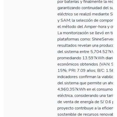
por baterías y finalmente la red e
garantizando continuidad del sumi
eléctrico se realizó mediante 
y SAM; la selección de compone
el método del Amper-hora y criter
La monitorización se llevó en tie
plataformas como: ShineServer 
resultados revelan una producció
del sistema entre 5,704.52?kW
promediando 13.59?kWh diarios.
económicos obtenidos (VAN: S/ 
15%; PRI: 7.09 años; B/C: 1.56)
indicadores confirman la viabilida
del sistema que permite un ahorr
4,960.35?kWh en el consumo de
eléctrica, considerando una tarif
de venta de energía de S/ 0.6 p
proyecto contribuye a la eficienc
sostenible de recursos renovabl