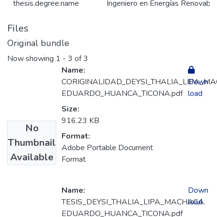
thesis.degree.name
Ingeniero en Energías Renovabl
Files
Original bundle
Now showing
1 - 3 of 3
Name:
CORIGINALIDAD_DEYSI_THALIA_LIPA_M
Down
EDUARDO_HUANCA_TICONA.pdf
load
Size:
916.23 KB
No
Format:
Thumbnail
Adobe Portable Document
Available
Format
Name:
Down
TESIS_DEYSI_THALIA_LIPA_MACHACA.
load
EDUARDO_HUANCA_TICONA.pdf