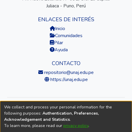
Juliaca - Puno, Perú
ENLACES DE INTERÉS
Inicio
Comunidades
Pilar
Ayuda
CONTACTO
repositorio@unaj.edu.pe
https://unaj.edu.pe
We collect and process your personal information for the
© 2026 Universidad Nacional de Juliaca — Repositorio
following purposes:
Authentication, Preferences,
Institucional
Acknowledgement and Statistics
.
To learn more, please read our
privacy policy
.
DSpace software
copyright © 2002-2026
LYRASIS