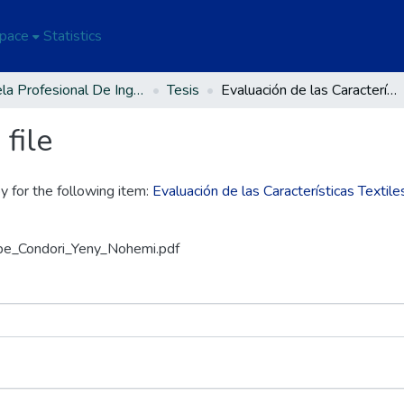
Space
Statistics
Escuela Profesional De Ingeniería Textil Y De Confecciones
Tesis
Evaluación de las Características Textiles de Fibra de Alpaca Huacaya en la Provincia de Huancané - 2022.
file
y for the following item:
Evaluación de las Características Textil
spe_Condori_Yeny_Nohemi.pdf