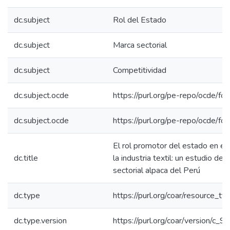
dc.subject
Rol del Estado
dc.subject
Marca sectorial
dc.subject
Competitividad
dc.subject.ocde
https://purl.org/pe-repo/ocde/fo
dc.subject.ocde
https://purl.org/pe-repo/ocde/fo
El rol promotor del estado en el 
dc.title
la industria textil: un estudio de
sectorial alpaca del Perú
dc.type
https://purl.org/coar/resource_ty
dc.type.version
https://purl.org/coar/version/c