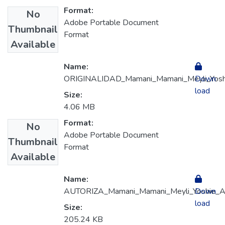
Format:
No
Adobe Portable Document
Thumbnail
Format
Available
Name:
ORIGINALIDAD_Mamani_Mamani_Meyli_Yoshi
Down
load
Size:
4.06 MB
Format:
No
Adobe Portable Document
Thumbnail
Format
Available
Name:
AUTORIZA_Mamani_Mamani_Meyli_Yoshie_Ap
Down
load
Size:
205.24 KB