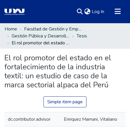
(current)
Log In
Communities & Collections
Home
Facultad de Gestión y Emprendimiento Empresarial
Gestión Pública y Desarrollo Social
Tesis
All of DSpace
El rol promotor del estado en el fortalecimiento de la industria textil: un estudio de caso de la marca sectorial alpaca del Perú
Statistics
El rol promotor del estado en el
fortalecimiento de la industria
textil: un estudio de caso de la
marca sectorial alpaca del Perú
Simple item page
dc.contributor.advisor
Enriquez Mamani, Vitaliano