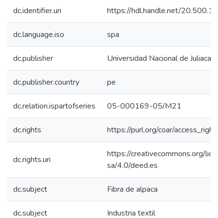
dc.identifier.uri
https://hdl.handle.net/20.500.
dc.language.iso
spa
dc.publisher
Universidad Nacional de Juliaca
dc.publisher.country
pe
dc.relation.ispartofseries
05-000169-05/M21
dc.rights
https://purl.org/coar/access_righ
https://creativecommons.org/lic
dc.rights.uri
sa/4.0/deed.es
dc.subject
Fibra de alpaca
dc.subject
Industria textil