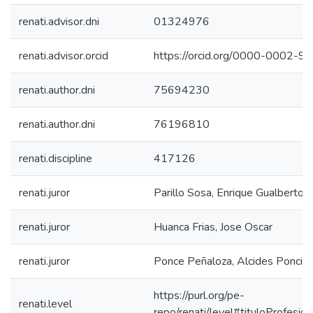
renati.advisor.dni
01324976
renati.advisor.orcid
https://orcid.org/0000-0002-
renati.author.dni
75694230
renati.author.dni
76196810
renati.discipline
417126
renati.juror
Parillo Sosa, Enrique Gualberto
renati.juror
Huanca Frias, Jose Oscar
renati.juror
Ponce Peñaloza, Alcides Poncia
https://purl.org/pe-
renati.level
repo/renati/level#tituloProfesion