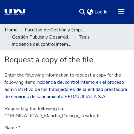
(current)
Log In
Communities & Collections
Home
Facultad de Gestión y Emprendimiento Empresarial
Gestión Pública y Desarrollo Social
Tesis
All of DSpace
Incidencia del control interno en el proceso administrativo de los trabajadores de la entidad prestadora de servicios de saneamiento SEDAJULIACA S.A.
Statistics
Request a copy of the file
Enter the following information to request a copy for the
following item:
Incidencia del control interno en el proceso
administrativo de los trabajadores de la entidad prestadora
de servicios de saneamiento SEDAJULIACA S.A.
Requesting the following file:
CORIGINALIDAD_Mancha_Coanqui_Leydi.pdf
Name *