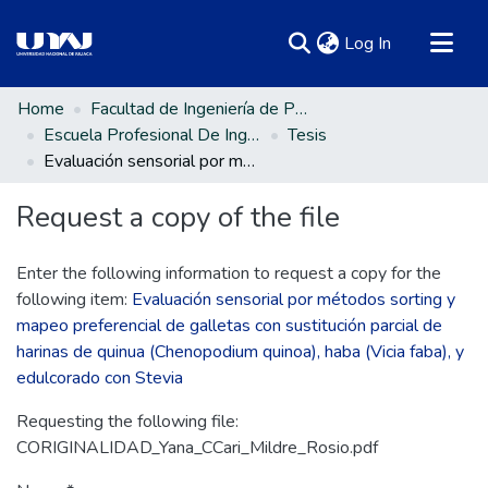
(current)
Log In
Communities & Collections
Home
Facultad de Ingeniería de Procesos Industriales
Escuela Profesional De Ingeniería en Industrias Alimentarias
Tesis
All of DSpace
Evaluación sensorial por métodos sorting y mapeo preferencial de galletas con sustitución parcial de harinas de quinua (Chenopodium quinoa), haba (Vicia faba), y edulcorado con Stevia
Statistics
Request a copy of the file
Enter the following information to request a copy for the
following item:
Evaluación sensorial por métodos sorting y
mapeo preferencial de galletas con sustitución parcial de
harinas de quinua (Chenopodium quinoa), haba (Vicia faba), y
edulcorado con Stevia
Requesting the following file:
CORIGINALIDAD_Yana_CCari_Mildre_Rosio.pdf