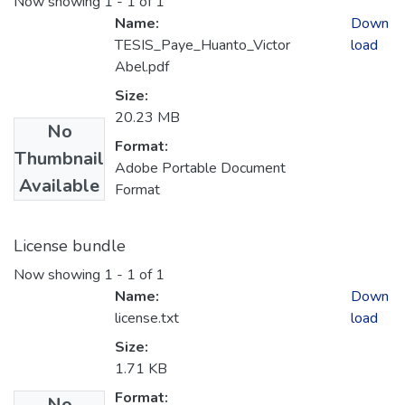
Now showing
1 - 1 of 1
Name:
Down
TESIS_Paye_Huanto_Victor
load
Abel.pdf
Size:
20.23 MB
No
Format:
Thumbnail
Adobe Portable Document
Available
Format
License bundle
Now showing
1 - 1 of 1
Name:
Down
license.txt
load
Size:
1.71 KB
Format:
No