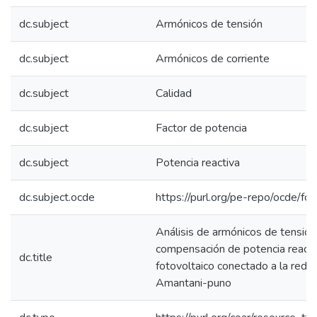
dc.subject
Armónicos de tensión
dc.subject
Armónicos de corriente
dc.subject
Calidad
dc.subject
Factor de potencia
dc.subject
Potencia reactiva
dc.subject.ocde
https://purl.org/pe-repo/ocde/fo
Análisis de armónicos de tensión,
compensación de potencia reacti
dc.title
fotovoltaico conectado a la red de
Amantani-puno