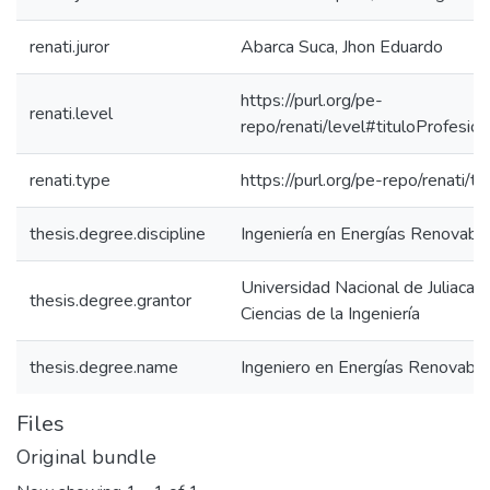
renati.juror
Abarca Suca, Jhon Eduardo
https://purl.org/pe-
renati.level
repo/renati/level#tituloProfesion
renati.type
https://purl.org/pe-repo/renati/t
thesis.degree.discipline
Ingeniería en Energías Renovabl
Universidad Nacional de Juliaca. 
thesis.degree.grantor
Ciencias de la Ingeniería
thesis.degree.name
Ingeniero en Energías Renovabl
Files
Original bundle