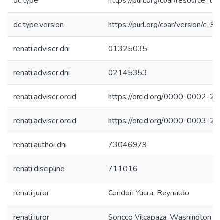
dc.type
https://purl.org/coar/resource_ty
dc.type.version
https://purl.org/coar/version/c
renati.advisor.dni
01325035
renati.advisor.dni
02145353
renati.advisor.orcid
https://orcid.org/0000-0002-
renati.advisor.orcid
https://orcid.org/0000-0003-
renati.author.dni
73046979
renati.discipline
711016
renati.juror
Condori Yucra, Reynaldo
renati.juror
Soncco Vilcapaza, Washington M