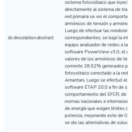
sistema fotovoltaico que inyecta
directamente al sistema de trans
red primaria se vio el comportam
armónicos de tensión y armónicos
Luego de efectuar las medicione
dc.description.abstract
correspondientes, se bajó la info
equipo analizador de redes a la 
software PowerView v3.0, el cua
valores de los armónicos de ten
corriente 28.52% generados por
fotovoltaico conectado a la red, d
Amantani, Luego se efectuó el cál
software ETAP 20.0 a fin de sab
comportamiento del SFCR, de ac
normas nacionales e internaciona
de energía que exigen límites de
potencia, mejorando este de 0.8
se dio las alternativas de solució