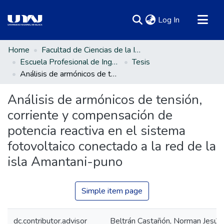
(current)
Log In
Communities & Collections
Home
Facultad de Ciencias de la Ingeniería
Escuela Profesional de Ingeniería en Energías Renovables
Tesis
All of DSpace
Análisis de armónicos de tensión, corriente y compensación de potencia reactiva en el sistema fotovoltaico conectado a la red de la isla Amantani-puno
Statistics
Análisis de armónicos de tensión,
corriente y compensación de
potencia reactiva en el sistema
fotovoltaico conectado a la red de la
isla Amantani-puno
Simple item page
dc.contributor.advisor
Beltrán Castañón, Norman Jesús