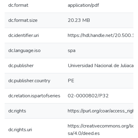
dc.format
application/pdf
dc.format.size
20.23 MB
dc.identifier.uri
https://hdl.handle.net/20.500.
dc.language.iso
spa
dc.publisher
Universidad Nacional de Juliaca
dc.publisher.country
PE
dc.relation.ispartofseries
02-0000802/P32
dc.rights
https://purl.org/coar/access_righ
https://creativecommons.org/lic
dc.rights.uri
sa/4.0/deed.es