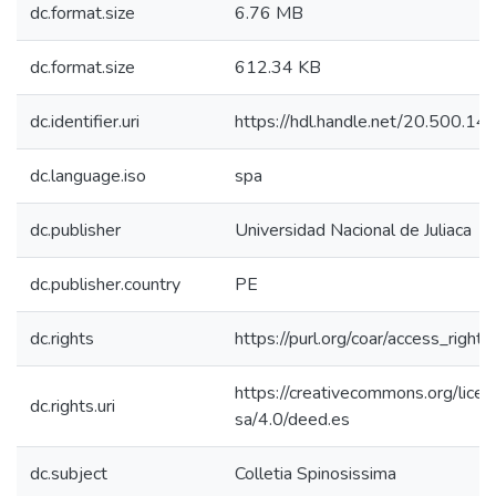
dc.format.size
6.76 MB
dc.format.size
612.34 KB
dc.identifier.uri
https://hdl.handle.net/20.500.1
dc.language.iso
spa
dc.publisher
Universidad Nacional de Juliaca
dc.publisher.country
PE
dc.rights
https://purl.org/coar/access_right/
https://creativecommons.org/lice
dc.rights.uri
sa/4.0/deed.es
dc.subject
Colletia Spinosissima