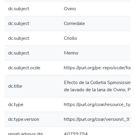
dc.subject
Ovino
dc.subject
Corriedale
dc.subject
Criollo
dc.subject
Merino
dc.subject.ocde
https://purl.org/pe-repo/ocde/for
Efecto de la Colletia Spinosissima
dc.title
de lavado de la lana de Ovino, P
dc.type
https://purl.org/coar/resource_typ
dc.type.version
https://purl.org/coar/version/c_
renati.advisor.dni
40799794