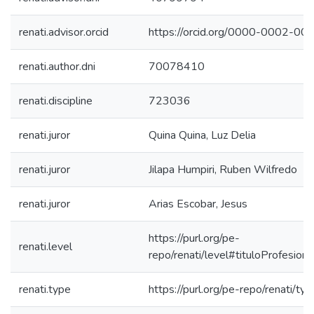
renati.advisor.orcid
https://orcid.org/0000-0002-0
renati.author.dni
70078410
renati.discipline
723036
renati.juror
Quina Quina, Luz Delia
renati.juror
Jilapa Humpiri, Ruben Wilfredo
renati.juror
Arias Escobar, Jesus
https://purl.org/pe-
renati.level
repo/renati/level#tituloProfesiona
renati.type
https://purl.org/pe-repo/renati/ty