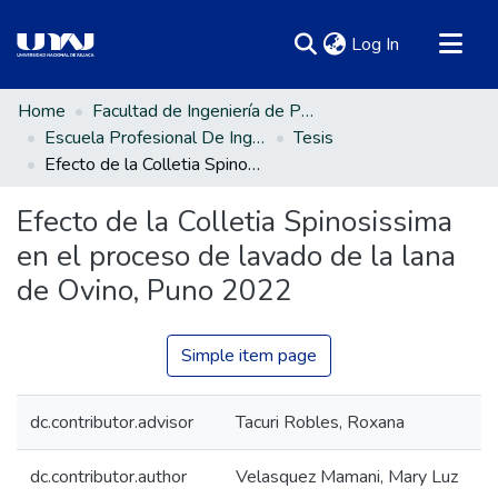
(current)
Log In
Communities & Collections
Home
Facultad de Ingeniería de Procesos Industriales
Escuela Profesional De Ingeniería Textil Y De Confecciones
Tesis
All of DSpace
Efecto de la Colletia Spinosissima en el proceso de lavado de la lana de Ovino, Puno 2022
Statistics
Efecto de la Colletia Spinosissima
en el proceso de lavado de la lana
de Ovino, Puno 2022
Simple item page
dc.contributor.advisor
Tacuri Robles, Roxana
dc.contributor.author
Velasquez Mamani, Mary Luz