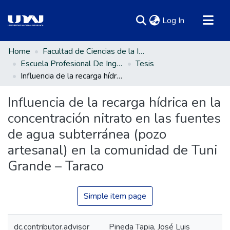
(current)
Log In
Communities & Collections
Home
Facultad de Ciencias de la Ingeniería
Escuela Profesional De Ingeniería Ambiental Y Forestal
Tesis
All of DSpace
Influencia de la recarga hídrica en la concentración nitrato en las fuentes de agua subterránea (pozo artesanal) en la comunidad de Tuni Grande – Taraco
Statistics
Influencia de la recarga hídrica en la
concentración nitrato en las fuentes
de agua subterránea (pozo
artesanal) en la comunidad de Tuni
Grande – Taraco
Simple item page
dc.contributor.advisor
Pineda Tapia, José Luis