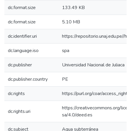
dc.format.size
133.49 KB
dc.format.size
5.10 MB
dc.identifier.uri
https://repositorio.unaj.edu.pe//h
dc.language.iso
spa
dc.publisher
Universidad Nacional de Juliaca
dc.publisher.country
PE
dc.rights
https://purl.org/coar/access_right/
https://creativecommons.org/lice
dc.rights.uri
sa/4.0/deed.es
dc.subject
Agua subterránea