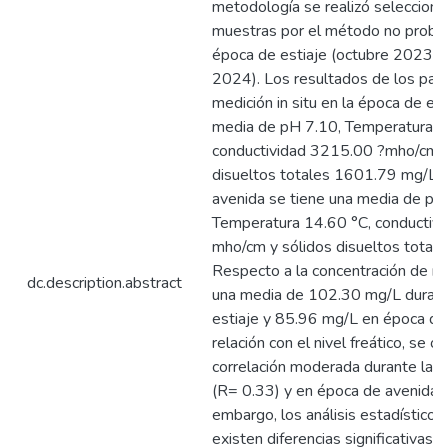
metodología se realizó selecciona
muestras por el método no probabi
época de estiaje (octubre 2023) 
2024). Los resultados de los par
medición in situ en la época de est
media de pH 7.10, Temperatura 1
conductividad 3215.00 ?mho/cm y
disueltos totales 1601.79 mg/L; 
avenida se tiene una media de pH
Temperatura 14.60 °C, conductiv
mho/cm y sólidos disueltos total
Respecto a la concentración de nit
dc.description.abstract
una media de 102.30 mg/L durant
estiaje y 85.96 mg/L en época de
relación con el nivel freático, se 
correlación moderada durante la é
(R= 0.33) y en época de avenida (
embargo, los análisis estadísticos
existen diferencias significativas