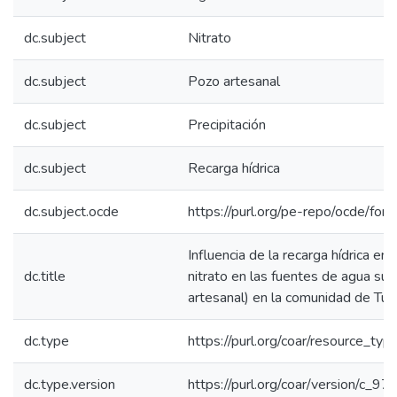
dc.subject
Nitrato
dc.subject
Pozo artesanal
dc.subject
Precipitación
dc.subject
Recarga hídrica
dc.subject.ocde
https://purl.org/pe-repo/ocde/for
Influencia de la recarga hídrica en 
dc.title
nitrato en las fuentes de agua su
artesanal) en la comunidad de Tun
dc.type
https://purl.org/coar/resource_typ
dc.type.version
https://purl.org/coar/version/c_