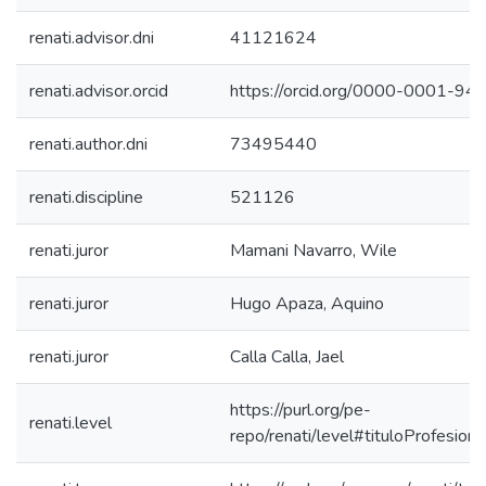
renati.advisor.dni
41121624
renati.advisor.orcid
https://orcid.org/0000-0001-9
renati.author.dni
73495440
renati.discipline
521126
renati.juror
Mamani Navarro, Wile
renati.juror
Hugo Apaza, Aquino
renati.juror
Calla Calla, Jael
https://purl.org/pe-
renati.level
repo/renati/level#tituloProfesiona