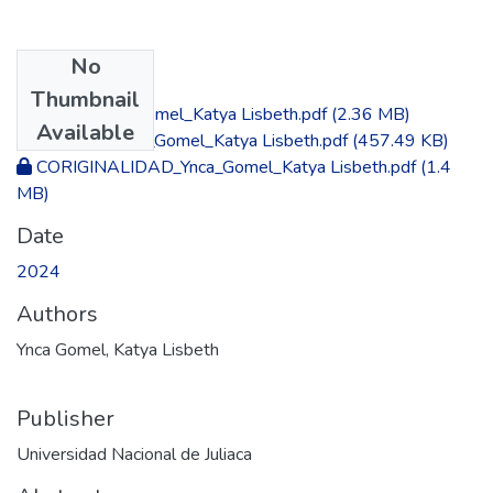
No
Files
Thumbnail
TESIS_Ynca_Gomel_Katya Lisbeth.pdf
(2.36 MB)
Available
AUTORIZA_Ynca_Gomel_Katya Lisbeth.pdf
(457.49 KB)
CORIGINALIDAD_Ynca_Gomel_Katya Lisbeth.pdf
(1.4
MB)
Date
2024
Authors
Ynca Gomel, Katya Lisbeth
Publisher
Universidad Nacional de Juliaca