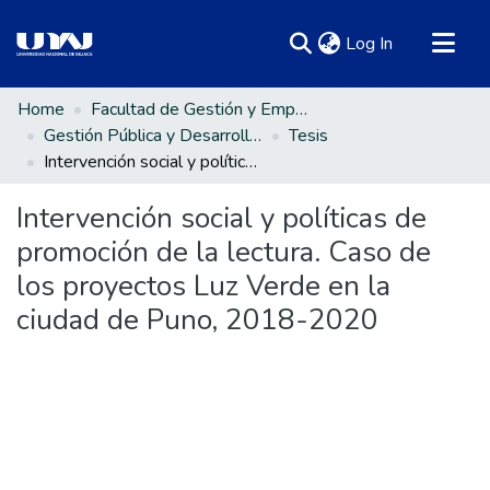
(current)
Log In
Communities & Collections
Home
Facultad de Gestión y Emprendimiento Empresarial
Gestión Pública y Desarrollo Social
Tesis
All of DSpace
Intervención social y políticas de promoción de la lectura. Caso de los proyectos Luz Verde en la ciudad de Puno, 2018-2020
Statistics
Intervención social y políticas de
promoción de la lectura. Caso de
los proyectos Luz Verde en la
ciudad de Puno, 2018-2020