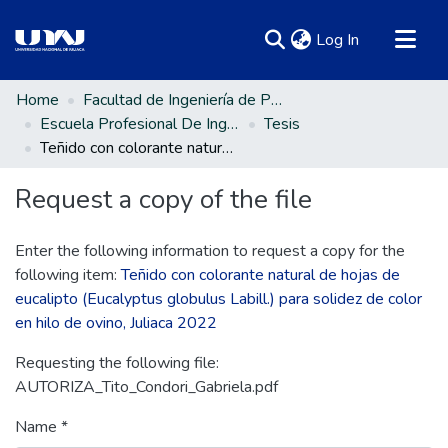
(current)
Log In
Communities & Collections
Home
Facultad de Ingeniería de Procesos Industriales
Escuela Profesional De Ingeniería Textil Y De Confecciones
Tesis
All of DSpace
Teñido con colorante natural de hojas de eucalipto (Eucalyptus globulus Labill.) para solidez de color en hilo de ovino, Juliaca 2022
Statistics
Request a copy of the file
Enter the following information to request a copy for the
following item:
Teñido con colorante natural de hojas de
eucalipto (Eucalyptus globulus Labill.) para solidez de color
en hilo de ovino, Juliaca 2022
Requesting the following file:
AUTORIZA_Tito_Condori_Gabriela.pdf
Name *