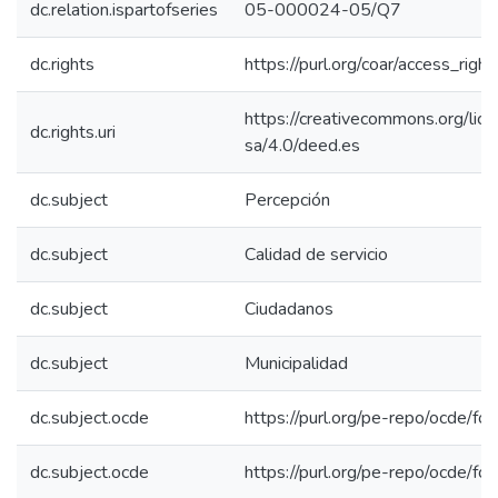
dc.relation.ispartofseries
05-000024-05/Q7
dc.rights
https://purl.org/coar/access_righ
https://creativecommons.org/lic
dc.rights.uri
sa/4.0/deed.es
dc.subject
Percepción
dc.subject
Calidad de servicio
dc.subject
Ciudadanos
dc.subject
Municipalidad
dc.subject.ocde
https://purl.org/pe-repo/ocde/fo
dc.subject.ocde
https://purl.org/pe-repo/ocde/fo