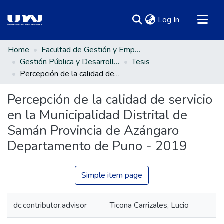
(current)
Log In
Communities & Collections
Home
Facultad de Gestión y Emprendimiento Empresarial
Gestión Pública y Desarrollo Social
Tesis
All of DSpace
Percepción de la calidad de servicio en la Municipalidad Distrital de Samán Provincia de Azángaro Departamento de Puno - 2019
Statistics
Percepción de la calidad de servicio
en la Municipalidad Distrital de
Samán Provincia de Azángaro
Departamento de Puno - 2019
Simple item page
dc.contributor.advisor
Ticona Carrizales, Lucio