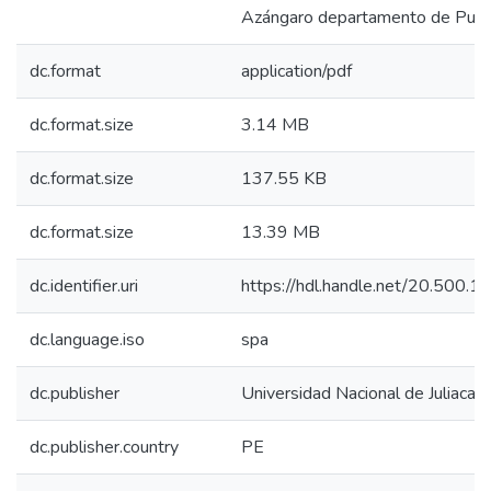
Azángaro departamento de Puno
dc.format
application/pdf
dc.format.size
3.14 MB
dc.format.size
137.55 KB
dc.format.size
13.39 MB
dc.identifier.uri
https://hdl.handle.net/20.500.
dc.language.iso
spa
dc.publisher
Universidad Nacional de Juliaca
dc.publisher.country
PE