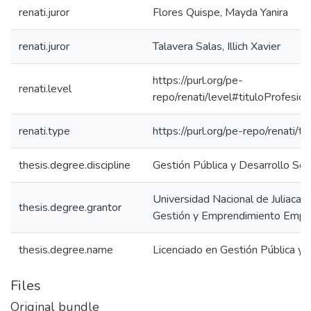
renati.juror
Flores Quispe, Mayda Yanira
renati.juror
Talavera Salas, Illich Xavier
https://purl.org/pe-
renati.level
repo/renati/level#tituloProfesion
renati.type
https://purl.org/pe-repo/renati/t
thesis.degree.discipline
Gestión Pública y Desarrollo Soc
Universidad Nacional de Juliaca. 
thesis.degree.grantor
Gestión y Emprendimiento Empre
thesis.degree.name
Licenciado en Gestión Pública y 
Files
Original bundle