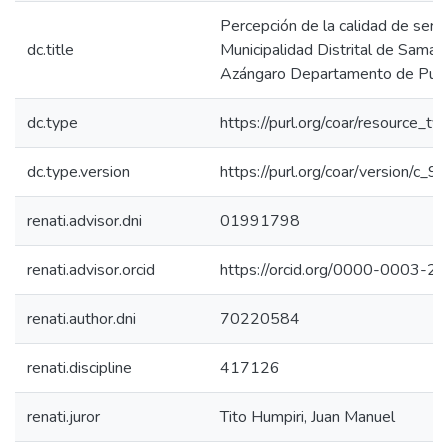
Percepción de la calidad de servi
dc.title
Municipalidad Distrital de Samán
Azángaro Departamento de Pun
dc.type
https://purl.org/coar/resource_ty
dc.type.version
https://purl.org/coar/version/c
renati.advisor.dni
01991798
renati.advisor.orcid
https://orcid.org/0000-0003-
renati.author.dni
70220584
renati.discipline
417126
renati.juror
Tito Humpiri, Juan Manuel