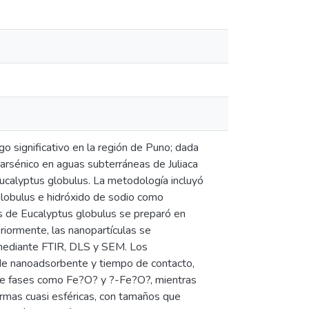
o significativo en la región de Puno; dada
e arsénico en aguas subterráneas de Juliaca
Eucalyptus globulus. La metodología incluyó
globulus e hidróxido de sodio como
s de Eucalyptus globulus se preparó en
riormente, las nanopartículas se
, mediante FTIR, DLS y SEM. Los
 de nanoadsorbente y tiempo de contacto,
a de fases como Fe?O? y ?-Fe?O?, mientras
mas cuasi esféricas, con tamaños que