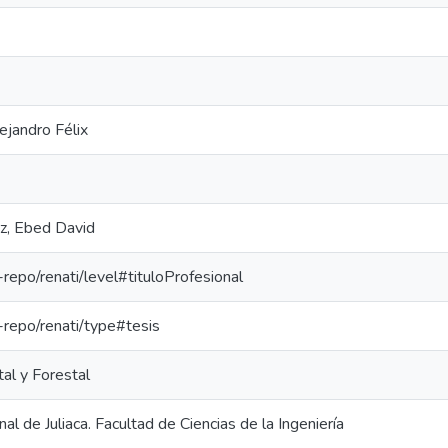
ejandro Félix
z, Ebed David
e-repo/renati/level#tituloProfesional
e-repo/renati/type#tesis
al y Forestal
al de Juliaca. Facultad de Ciencias de la Ingeniería