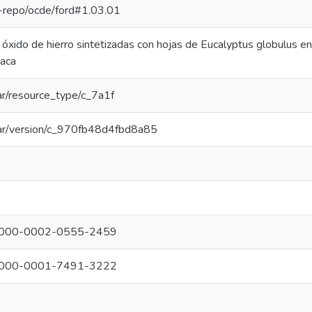
pe-repo/ocde/ford#1.03.01
óxido de hierro sintetizadas con hojas de Eucalyptus globulus en
iaca
oar/resource_type/c_7a1f
coar/version/c_970fb48d4fbd8a85
rg/0000-0002-0555-2459
rg/0000-0001-7491-3222