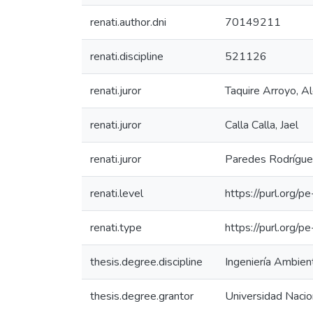
renati.author.dni
70149211
renati.discipline
521126
renati.juror
Taquire Arroyo, Al
renati.juror
Calla Calla, Jael
renati.juror
Paredes Rodrígue
renati.level
https://purl.org/p
renati.type
https://purl.org/p
thesis.degree.discipline
Ingeniería Ambient
thesis.degree.grantor
Universidad Nacion