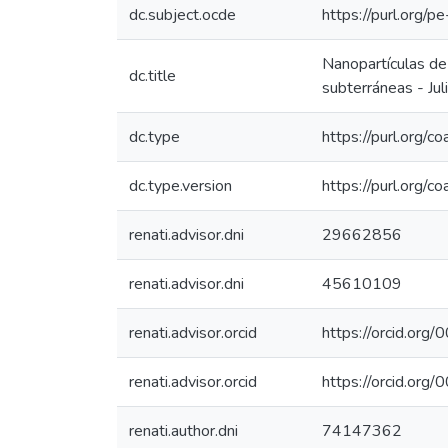
dc.subject.ocde
https://purl.org/
Nanopartículas de 
dc.title
subterráneas - Jul
dc.type
https://purl.org/c
dc.type.version
https://purl.org/
renati.advisor.dni
29662856
renati.advisor.dni
45610109
renati.advisor.orcid
https://orcid.o
renati.advisor.orcid
https://orcid.o
renati.author.dni
74147362