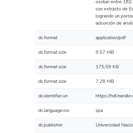
oscilan entre 182.
con extracto de E
logrando un porce
adsorción de arsé
dc.format
application/pdf
dc.format.size
9.57 MB
dc.format.size
175.59 KB
dc.format.size
7.28 MB
dc.identifier.uri
https://hdl.hand
dc.language.iso
spa
dc.publisher
Universidad Nacion