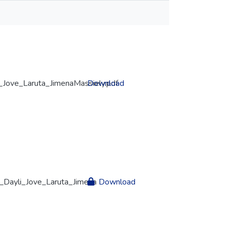
_Jove_Laruta_JimenaMassiely.pdf
Download
Dayli_Jove_Laruta_Jimena
Download