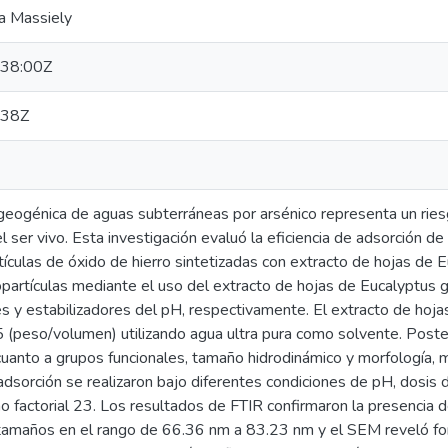
na Massiely
38:00Z
:38Z
geogénica de aguas subterráneas por arsénico representa un riesg
el ser vivo. Esta investigación evaluó la eficiencia de adsorción d
tículas de óxido de hierro sintetizadas con extracto de hojas de 
opartículas mediante el uso del extracto de hojas de Eucalyptus 
s y estabilizadores del pH, respectivamente. El extracto de hoja
5 (peso/volumen) utilizando agua ultra pura como solvente. Poste
 cuanto a grupos funcionales, tamaño hidrodinámico y morfología
dsorción se realizaron bajo diferentes condiciones de pH, dosis
ño factorial 23. Los resultados de FTIR confirmaron la presenci
amaños en el rango de 66.36 nm a 83.23 nm y el SEM reveló for