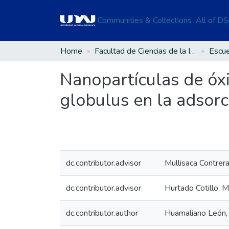
Communities & Collections
All of D
Home
Facultad de Ciencias de la Ingeniería
Nanopartículas de óxi
globulus en la adsorc
dc.contributor.advisor
Mullisaca Contrera
dc.contributor.advisor
Hurtado Cotillo, M
dc.contributor.author
Huamaliano León, F