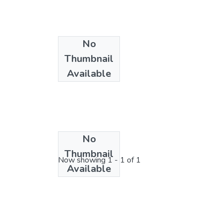
No
Thumbnail
Available
No
License bundle
Thumbnail
Now showing
1 - 1 of 1
Available