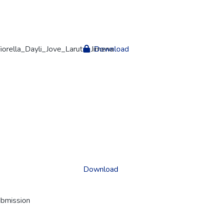
rella_Dayli_Jove_Laruta_Jimena
Download
Download
ubmission