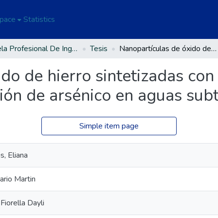
Space
Statistics
Escuela Profesional De Ingeniería Ambiental Y Forestal
Tesis
Nanopartículas de óxido de hierro sintetizadas con hojas de Eucalyptus globulus en la adsorción de arsénico en aguas subterráneas - Juliaca
do de hierro sintetizadas con
ión de arsénico en aguas subt
Simple item page
s, Eliana
ario Martin
iorella Dayli