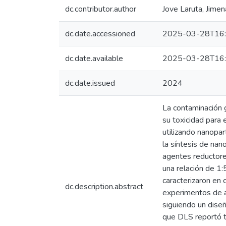
dc.contributor.author
Jove Laruta, Jime
dc.date.accessioned
2025-03-28T16:
dc.date.available
2025-03-28T16
dc.date.issued
2024
La contaminación 
su toxicidad para 
utilizando nanopar
la síntesis de nan
agentes reductore
una relación de 1:
caracterizaron en
dc.description.abstract
experimentos de a
siguiendo un dise
que DLS reportó t