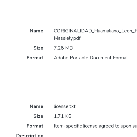
Name:
CORIGINALIDAD_Huamaliano_Leon_Fio
Massiely.pdf
Size:
7.28 MB
Format:
Adobe Portable Document Format
Name:
license.txt
Size:
1.71 KB
Format:
Item-specific license agreed to upon s
Description: