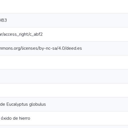
H83
oar/access_right/c_abf2
ommons.org/licenses/by-nc-sa/4.0/deed.es
 de Eucalyptus globulus
 óxido de hierro