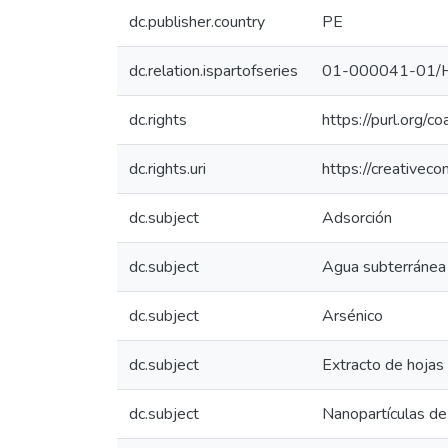
dc.publisher.country
PE
dc.relation.ispartofseries
01-000041-01/
dc.rights
https://purl.org/c
dc.rights.uri
https://creativec
dc.subject
Adsorción
dc.subject
Agua subterránea
dc.subject
Arsénico
dc.subject
Extracto de hojas
dc.subject
Nanopartículas de