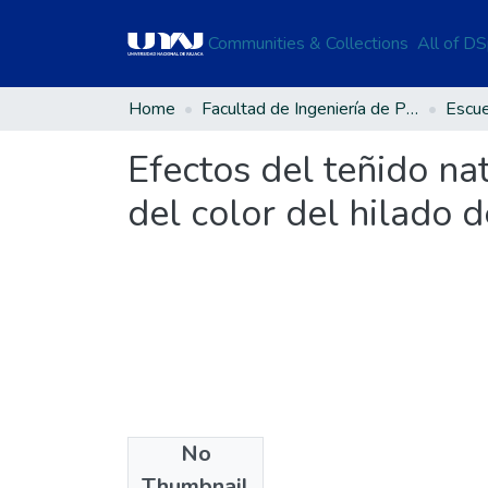
Communities & Collections
All of D
Home
Facultad de Ingeniería de Procesos Industriales
Efectos del teñido na
del color del hilado d
No
Files
Thumbnail