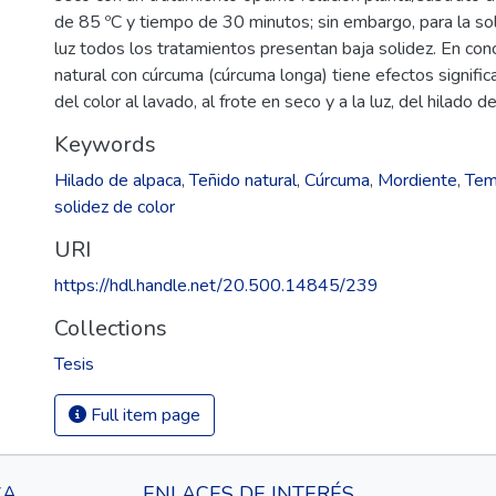
de 85 ºC y tiempo de 30 minutos; sin embargo, para la soli
luz todos los tratamientos presentan baja solidez. En conc
natural con cúrcuma (cúrcuma longa) tiene efectos significa
del color al lavado, al frote en seco y a la luz, del hilado d
Keywords
Hilado de alpaca
,
Teñido natural
,
Cúrcuma
,
Mordiente
,
Tem
solidez de color
URI
https://hdl.handle.net/20.500.14845/239
Collections
Tesis
Full item page
CA
ENLACES DE INTERÉS