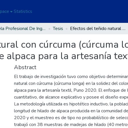
Space
Statistics
Escuela Profesional De Ingeniería Textil Y De Confecciones
Tesis
Efectos del teñido natural con cúrcuma (cúrcuma longa) en la solidez del color del hilado de alpaca para la artesanía textil, Puno 2020
tural con cúrcuma (cúrcuma lo
e alpaca para la artesanía te
Abstract
El trabajo de investigación tuvo como objetivo determinar
natural con cúrcuma (cúrcuma longa) en la solidez del colo
alpaca para la artesanía textil, Puno 2020. El enfoque de 
cuantitativo, de alcance explicativo y posee el diseño expe
La metodología utilizada es hipotético inductivo, la poblac
longitud de hilado de alpaca producida en la comunidad de
2020 y el muestreo es de tipo no probabilístico de selecci
trabajó con 38 muestras de madejas de hilado (40 metro