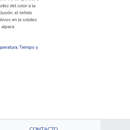
dez del color a la
lusión, el teñido
tivos en la solidez
e alpaca
peratura
,
Tiempo y
CONTACTO