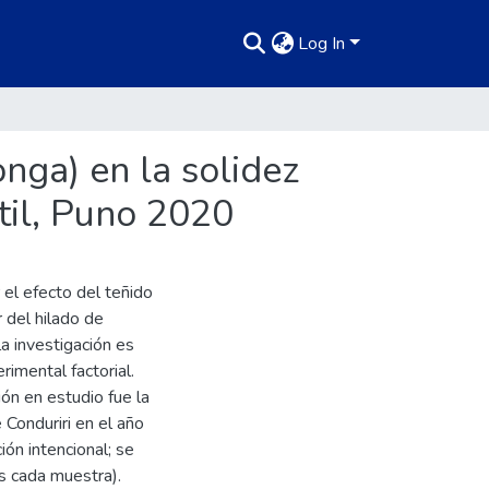
Log In
nga) en la solidez
xtil, Puno 2020
 el efecto del teñido
r del hilado de
la investigación es
rimental factorial.
ión en estudio fue la
 Conduriri en el año
ón intencional; se
s cada muestra).