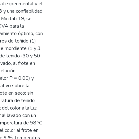
al experimental y el
 y una confiabilidad
 Minitab 19, se
OVA para la
tamiento óptimo, con
ores de teñido (1)
 de mordiente (1 y 3
 de teñido (30 y 50
avado, al frote en
relación
alor P = 0.00) y
cativo sobre la
rote en seco; sin
ratura de teñido
del color a la luz;
 al lavado con un
temperatura de 98 ºC
l color al frote en
de 9 %, temperatura