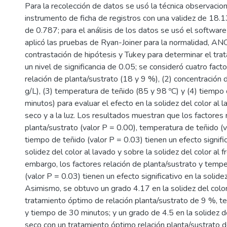
Para la recolección de datos se usó la técnica observacion
instrumento de ficha de registros con una validez de 18.13
de 0.787; para el análisis de los datos se usó el software
aplicó las pruebas de Ryan-Joiner para la normalidad, AN
contrastación de hipótesis y Tukey para determinar el tra
un nivel de significancia de 0.05; se consideró cuatro fact
relación de planta/sustrato (18 y 9 %), (2) concentración
g/L), (3) temperatura de teñido (85 y 98 ºC) y (4) tiempo
minutos) para evaluar el efecto en la solidez del color al l
seco y a la luz. Los resultados muestran que los factores 
planta/sustrato (valor P = 0.00), temperatura de teñido (v
tiempo de teñido (valor P = 0.03) tienen un efecto signifi
solidez del color al lavado y sobre la solidez del color al f
embargo, los factores relación de planta/sustrato y tempe
(valor P = 0.03) tienen un efecto significativo en la solidez 
Asimismo, se obtuvo un grado 4.17 en la solidez del color
tratamiento óptimo de relación planta/sustrato de 9 %, 
y tiempo de 30 minutos; y un grado de 4.5 en la solidez de
seco con un tratamiento óptimo relación planta/sustrato 