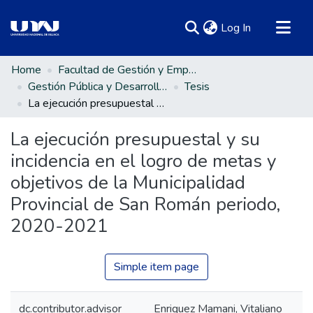
(current)
Log In
Communities & Collections
Home
Facultad de Gestión y Emprendimiento Empresarial
Gestión Pública y Desarrollo Social
Tesis
All of DSpace
La ejecución presupuestal y su incidencia en el logro de metas y objetivos de la Municipalidad Provincial de San Román periodo, 2020-2021
Statistics
La ejecución presupuestal y su
incidencia en el logro de metas y
objetivos de la Municipalidad
Provincial de San Román periodo,
2020-2021
Simple item page
dc.contributor.advisor
Enriquez Mamani, Vitaliano