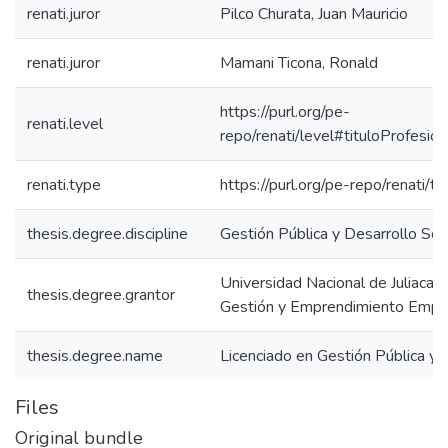
renati.juror
Pilco Churata, Juan Mauricio
renati.juror
Mamani Ticona, Ronald
https://purl.org/pe-
renati.level
repo/renati/level#tituloProfesion
renati.type
https://purl.org/pe-repo/renati/t
thesis.degree.discipline
Gestión Pública y Desarrollo Soc
Universidad Nacional de Juliaca. 
thesis.degree.grantor
Gestión y Emprendimiento Empre
thesis.degree.name
Licenciado en Gestión Pública y 
Files
Original bundle