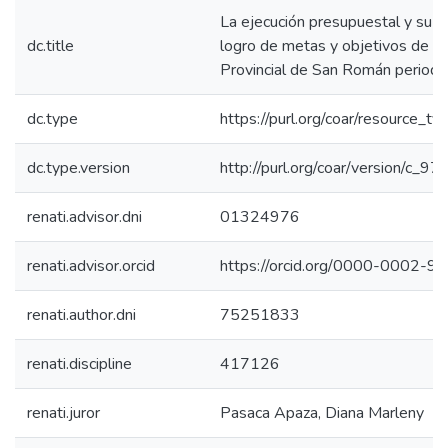
La ejecución presupuestal y su in
dc.title
logro de metas y objetivos de la
Provincial de San Román perio
dc.type
https://purl.org/coar/resource_ty
dc.type.version
http://purl.org/coar/version/c_
renati.advisor.dni
01324976
renati.advisor.orcid
https://orcid.org/0000-0002-
renati.author.dni
75251833
renati.discipline
417126
renati.juror
Pasaca Apaza, Diana Marleny