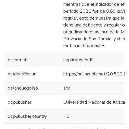
mientras que el indicador de efica
periodo 2021 fue de 0.89 cuya ca
regular, esto demuestra que la m
tiene una deficiente y regular ca
perjudicando el avance de la Mun
Provincia de San Román, y al log
metas institucionales.
dc.format
application/pdf
dc.identifier.uri
https://hdl.handle.net/20.500.
dc.language.iso
spa
dc.publisher
Universidad Nacional de Juliaca
dc.publisher.country
PE