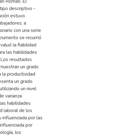
San Román. El
ipo descriptivo -
lación estuvo
abajadores; a
onario con una serie
strumento se recurrió
aluó la fiabilidad
ra las habilidades
. Los resultados
 muestran un grado
 la productividad
esenta un grado
tilizando un nivel
de varianza
las habilidades
d laboral de los
 influenciada por las
influenciada por
ología, los