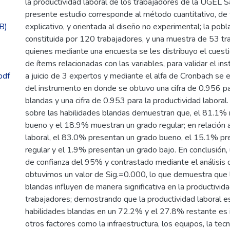
la productividad laboral de los trabajadores de la UGEL 
presente estudio corresponde al método cuantitativo, de t
B)
explicativo, y orientada al diseño no experimental; la pob
constituida por 120 trabajadores, y una muestra de 53 tr
quienes mediante una encuesta se les distribuyo el cuesti
de ítems relacionadas con las variables, para validar el in
pdf
a juicio de 3 expertos y mediante el alfa de Cronbach se ev
del instrumento en donde se obtuvo una cifra de 0.956 pa
blandas y una cifra de 0.953 para la productividad laboral
sobre las habilidades blandas demuestran que, el 81.1%
bueno y el 18.9% muestran un grado regular; en relación a
laboral, el 83.0% presentan un grado bueno, el 15.1% pr
regular y el 1.9% presentan un grado bajo. En conclusión, u
de confianza del 95% y contrastado mediante el análisis 
obtuvimos un valor de Sig.=0.000, lo que demuestra que 
blandas influyen de manera significativa en la productivida
trabajadores; demostrando que la productividad laboral es
habilidades blandas en un 72.2% y el 27.8% restante es 
otros factores como la infraestructura, los equipos, la tecn