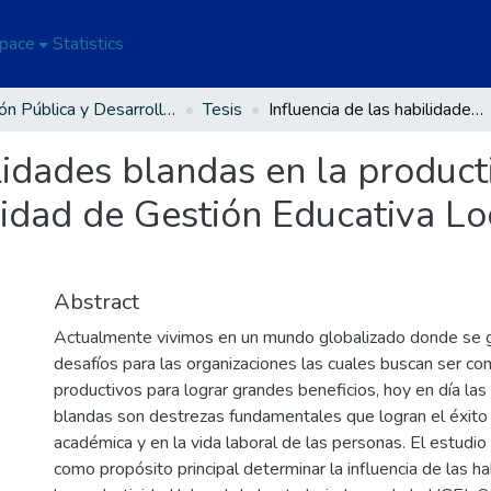
Space
Statistics
Gestión Pública y Desarrollo Social
Tesis
Influencia de las habilidades blandas en la productividad laboral de los trabajadores de la Unidad de Gestión Educativa Local de San Román – Juliaca, 2023
ilidades blandas en la product
nidad de Gestión Educativa L
Abstract
Actualmente vivimos en un mundo globalizado donde se 
desafíos para las organizaciones las cuales buscan ser co
productivos para lograr grandes beneficios, hoy en día la
blandas son destrezas fundamentales que logran el éxito 
académica y en la vida laboral de las personas. El estudio 
como propósito principal determinar la influencia de las h