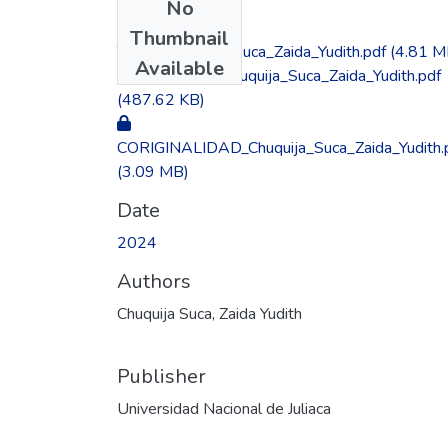
No
Files
Thumbnail
TESIS_Chuquija_Suca_Zaida_Yudith.pdf
(4.81 M
Available
AUTORIZA_Chuquija_Suca_Zaida_Yudith.pdf
(487.62 KB)
CORIGINALIDAD_Chuquija_Suca_Zaida_Yudith.
(3.09 MB)
Date
2024
Authors
Chuquija Suca, Zaida Yudith
Publisher
Universidad Nacional de Juliaca