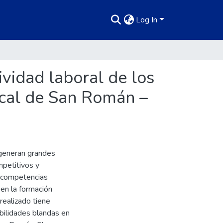
Log In
ividad laboral de los
ocal de San Román –
generan grandes
mpetitivos y
s competencias
en la formación
realizado tiene
abilidades blandas en