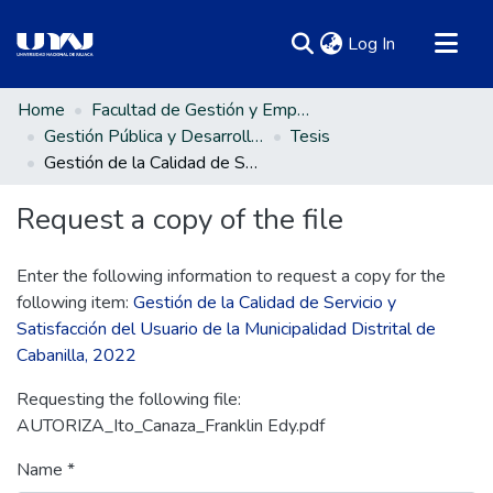
(current)
Log In
Communities & Collections
Home
Facultad de Gestión y Emprendimiento Empresarial
Gestión Pública y Desarrollo Social
Tesis
All of DSpace
Gestión de la Calidad de Servicio y Satisfacción del Usuario de la Municipalidad Distrital de Cabanilla, 2022
Statistics
Request a copy of the file
Enter the following information to request a copy for the
following item:
Gestión de la Calidad de Servicio y
Satisfacción del Usuario de la Municipalidad Distrital de
Cabanilla, 2022
Requesting the following file:
AUTORIZA_Ito_Canaza_Franklin Edy.pdf
Name *