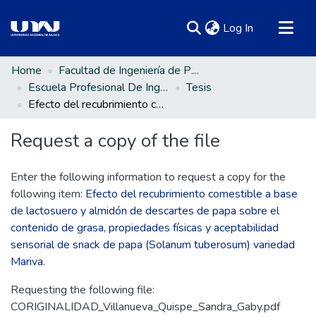
(current)
Log In
Communities & Collections
Home
Facultad de Ingeniería de Procesos Industriales
Escuela Profesional De Ingeniería en Industrias Alimentarias
Tesis
All of DSpace
Efecto del recubrimiento comestible a base de lactosuero y almidón de descartes de papa sobre el contenido de grasa, propiedades físicas y aceptabilidad sensorial de snack de papa (Solanum tuberosum) variedad Mariva.
Statistics
Request a copy of the file
Enter the following information to request a copy for the
following item:
Efecto del recubrimiento comestible a base
de lactosuero y almidón de descartes de papa sobre el
contenido de grasa, propiedades físicas y aceptabilidad
sensorial de snack de papa (Solanum tuberosum) variedad
Mariva.
Requesting the following file:
CORIGINALIDAD_Villanueva_Quispe_Sandra_Gaby.pdf