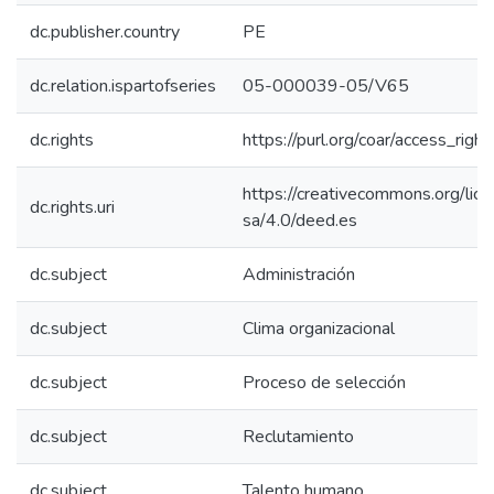
dc.publisher.country
PE
dc.relation.ispartofseries
05-000039-05/V65
dc.rights
https://purl.org/coar/access_righ
https://creativecommons.org/lic
dc.rights.uri
sa/4.0/deed.es
dc.subject
Administración
dc.subject
Clima organizacional
dc.subject
Proceso de selección
dc.subject
Reclutamiento
dc.subject
Talento humano