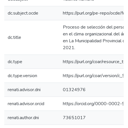
dc.subject.ocde
https://purl.org/pe-repo/ocde/fo
Proceso de selección del personal
en el clima organizacional del áre
dc.title
en La Municipalidad Provincial d
2021.
dc.type
https://purl.org/coar/resource_ty
dc.type.version
https://purl.org/coar/version/c
renati.advisor.dni
01324976
renati.advisor.orcid
https://orcid.org/0000-0002-
renati.author.dni
73651017