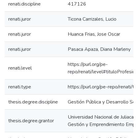
renati.discipline
417126
renati.juror
Ticona Carrizales, Lucio
renati.juror
Huanca Frias, Jose Oscar
renati.juror
Pasaca Apaza, Diana Marleny
https://purl.org/pe-
renati.level
repo/renati/level#tituloProfesion
renati.type
https://purl.org/pe-repo/renati/t
thesis.degree.discipline
Gestión Pública y Desarrollo Soc
Universidad Nacional de Juliaca. 
thesis.degree.grantor
Gestión y Emprendimiento Empre