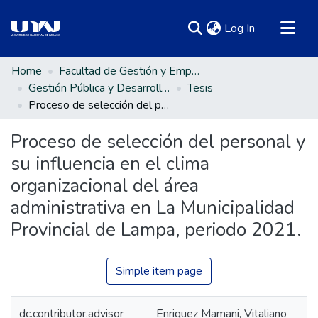
(current)
Log In
Communities & Collections
Home
Facultad de Gestión y Emprendimiento Empresarial
Gestión Pública y Desarrollo Social
Tesis
All of DSpace
Proceso de selección del personal y su influencia en el clima organizacional del área administrativa en La Municipalidad Provincial de Lampa, periodo 2021.
Statistics
Proceso de selección del personal y
su influencia en el clima
organizacional del área
administrativa en La Municipalidad
Provincial de Lampa, periodo 2021.
Simple item page
dc.contributor.advisor
Enriquez Mamani, Vitaliano