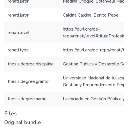
renati.juror
Medina Choque, Solanyela Naom
renati.juror
Calcina Calcina, Benito Pepe
https://purl.org/pe-
renati.level
repo/renati/level#tituloProfesion
renati.type
https://purl.org/pe-repo/renati/t
thesis.degree.discipline
Gestión Pública y Desarrollo Soc
Universidad Nacional de Juliaca. 
thesis.degree.grantor
Gestión y Emprendimiento Empre
thesis.degree.name
Licenciado en Gestión Pública y 
Files
Original bundle