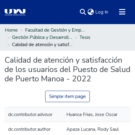
(current)
Log In
Communities & Collections
Home
Facultad de Gestión y Emprendimiento Empresarial
Gestión Pública y Desarrollo Social
Tesis
All of DSpace
Calidad de atención y satisfacción de los usuarios del Puesto de Salud de Puerto Manoa - 2022
Statistics
Calidad de atención y satisfacción
de los usuarios del Puesto de Salud
de Puerto Manoa - 2022
Simple item page
dc.contributor.advisor
Huanca Frias, Jose Oscar
dc.contributor.author
Apaza Lucana, Rody Saul