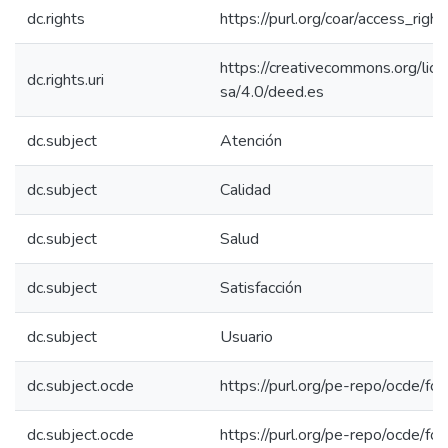
dc.rights
https://purl.org/coar/access_righ
https://creativecommons.org/lic
dc.rights.uri
sa/4.0/deed.es
dc.subject
Atención
dc.subject
Calidad
dc.subject
Salud
dc.subject
Satisfacción
dc.subject
Usuario
dc.subject.ocde
https://purl.org/pe-repo/ocde/fo
dc.subject.ocde
https://purl.org/pe-repo/ocde/fo