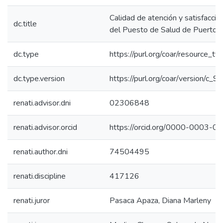
Calidad de atención y satisfacció
dc.title
del Puesto de Salud de Puerto
dc.type
https://purl.org/coar/resource_ty
dc.type.version
https://purl.org/coar/version/c
renati.advisor.dni
02306848
renati.advisor.orcid
https://orcid.org/0000-0003-
renati.author.dni
74504495
renati.discipline
417126
renati.juror
Pasaca Apaza, Diana Marleny