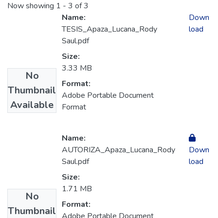
Now showing
1 - 3 of 3
Name:
Down
TESIS_Apaza_Lucana_Rody
load
Saul.pdf
Size:
3.33 MB
No
Format:
Thumbnail
Adobe Portable Document
Available
Format
Name:
AUTORIZA_Apaza_Lucana_Rody
Down
Saul.pdf
load
Size:
1.71 MB
No
Format:
Thumbnail
Adobe Portable Document