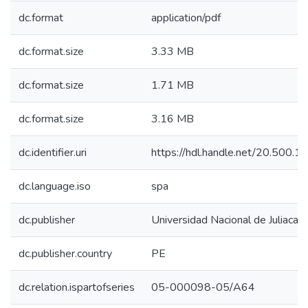
dc.format
application/pdf
dc.format.size
3.33 MB
dc.format.size
1.71 MB
dc.format.size
3.16 MB
dc.identifier.uri
https://hdl.handle.net/20.500.
dc.language.iso
spa
dc.publisher
Universidad Nacional de Juliaca
dc.publisher.country
PE
dc.relation.ispartofseries
05-000098-05/A64