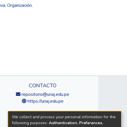
iva
,
Organización
,
CONTACTO
repositorio@unaj.edu.pe
https://unaj.edu.pe
We collect and process your personal information for the
following purposes:
Authentication, Preferences,