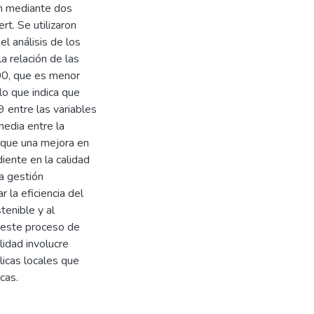
on mediante dos
t. Se utilizaron
l análisis de los
a relación de las
000, que es menor
lo que indica que
9 entre las variables
media entre la
ca que una mejora en
iente en la calidad
la gestión
 la eficiencia del
tenible y al
o este proceso de
lidad involucre
licas locales que
cas.