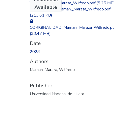
TESIS_Mamani_Maraza_Wilfredo.pdf
(5.25 MB
Available
AUTORIZA_ Mamani_Maraza_Wilfredo.pdf
(213.61 KB)
CORIGINALIDAD_Mamani_Maraza_Wilfredo.pd
(33.47 MB)
Date
2023
Authors
Mamani Maraza, Wilfredo
Publisher
Universidad Nacional de Juliaca