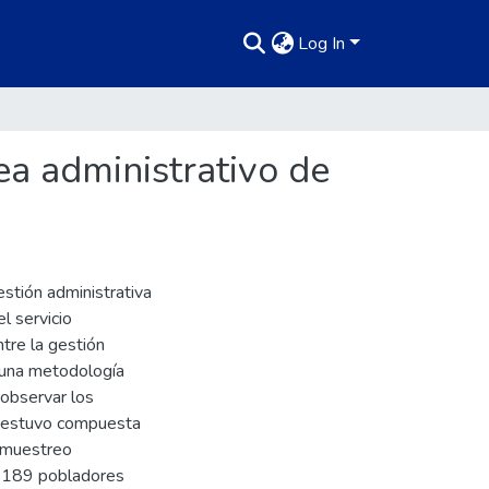
Log In
rea administrativo de
estión administrativa
l servicio
ntre la gestión
ó una metodología
 observar los
l estuvo compuesta
n muestreo
de 189 pobladores