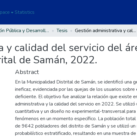
Space
Statistics
Gestión Pública y Desarrollo Social
Tesis
Gestión administrativa y calidad del servicio del área administrativo de la Municipalidad Distrital de Samán, 2022.
 y calidad del servicio del á
rital de Samán, 2022.
Abstract
En la Municipalidad Distrital de Samán, se identificó una g
ineficaz, evidenciada por las quejas de los usuarios sobre e
deficiente. El objetivo fue analizar la relación que existe e
administrativa y la calidad del servicio en 2022. Se utiliz
cuantitativa y un diseño no experimental-transversal para
fenómenos en un momento específico. La población tota
de 9642 pobladores del distrito de Samán y se utilizó u
probabilístico estratificado, resultando en una muestra 