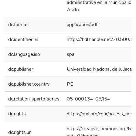
administrativa en la Municipalidad
Asillo.
dc.format
application/pdf
dc.identifier.uri
https://hdl.handle.net/20.500.
dc.language.iso
spa
dc.publisher
Universidad Nacional de Juliaca
dc.publisher.country
PE
dc.relation.ispartofseries
05-000134-05/J54
dc.rights
https://purl.org/coar/access_righ
https://creativecommons.org/lic
dc.rights.uri