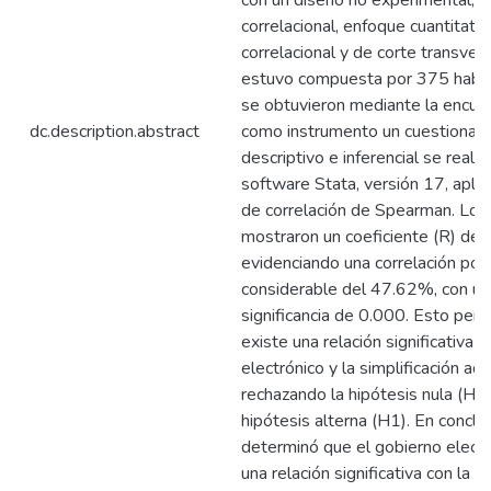
con un diseño no experimental, d
correlacional, enfoque cuantitativ
correlacional y de corte transvers
estuvo compuesta por 375 habit
se obtuvieron mediante la encu
dc.description.abstract
como instrumento un cuestionario.
descriptivo e inferencial se realiz
software Stata, versión 17, apli
de correlación de Spearman. Los
mostraron un coeficiente (R) de
evidenciando una correlación posi
considerable del 47.62%, con un 
significancia de 0.000. Esto perm
existe una relación significativa 
electrónico y la simplificación adm
rechazando la hipótesis nula (H0
hipótesis alterna (H1). En conclu
determinó que el gobierno elect
una relación significativa con la si