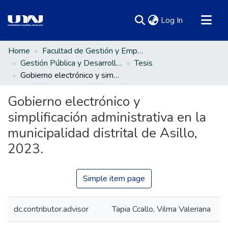
(current)
Log In
Communities & Collections
Home
Facultad de Gestión y Emprendimiento Empresarial
Gestión Pública y Desarrollo Social
Tesis
All of DSpace
Gobierno electrónico y simplificación administrativa en la municipalidad distrital de Asillo, 2023.
Statistics
Gobierno electrónico y
simplificación administrativa en la
municipalidad distrital de Asillo,
2023.
Simple item page
dc.contributor.advisor
Tapia Ccallo, Vilma Valeriana