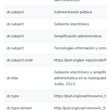
sa/4.0/deed.es
dc.subject
Administración pública
dc.subject
Gobierno electrónico
dc.subject
Simplificación administrativa
dc.subject
Tecnologías información y comuni
dc.subject.ocde
https://purl.org/pe-repo/ocde/fo
Gobierno electrónico y simplifica
dc.title
administrativa en la municipalidad
Asillo, 2023.
dc.type
https://purl.org/coar/resource_ty
dc.type.version
http://purl.org/coar/version/c_