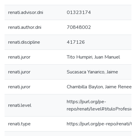
renati.advisor.dni
01323174
renati.author.dni
70848002
renati.discipline
417126
renati.juror
Tito Humpiri, Juan Manuel
renati.juror
Sucasaca Yanarico, Jaime
renati.juror
Chambilla Baylon, Jaime Renee
https://purl.org/pe-
renati.level
repo/renati/level#tituloProfesion
renati.type
https://purl.org/pe-repo/renati/t