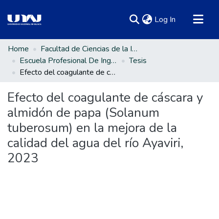
(current)
Log In
Communities & Collections
Home
Facultad de Ciencias de la Ingeniería
Escuela Profesional De Ingeniería Ambiental Y Forestal
Tesis
All of DSpace
Efecto del coagulante de cáscara y almidón de papa (Solanum tuberosum) en la mejora de la calidad del agua del río Ayaviri, 2023
Statistics
Efecto del coagulante de cáscara y
almidón de papa (Solanum
tuberosum) en la mejora de la
calidad del agua del río Ayaviri,
2023