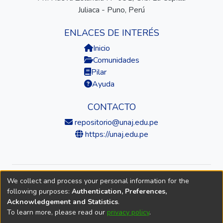
Juliaca - Puno, Perú
ENLACES DE INTERÉS
Inicio
Comunidades
Pilar
Ayuda
CONTACTO
repositorio@unaj.edu.pe
https://unaj.edu.pe
We collect and process your personal information for the
© 2026 Universidad Nacional de Juliaca — Repositorio
following purposes:
Authentication, Preferences,
Institucional
Acknowledgement and Statistics
.
To learn more, please read our
privacy policy
.
DSpace software
copyright © 2002-2026
LYRASIS