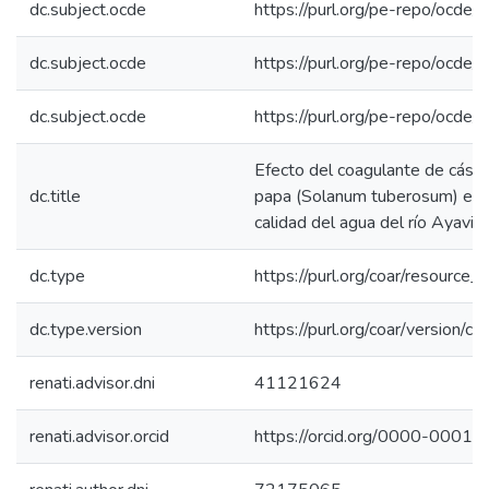
dc.subject.ocde
https://purl.org/pe-repo/ocde/
dc.subject.ocde
https://purl.org/pe-repo/ocde/
dc.subject.ocde
https://purl.org/pe-repo/ocde/
Efecto del coagulante de cásca
dc.title
papa (Solanum tuberosum) en l
calidad del agua del río Ayavir
dc.type
https://purl.org/coar/resource_
dc.type.version
https://purl.org/coar/version
renati.advisor.dni
41121624
renati.advisor.orcid
https://orcid.org/0000-0001