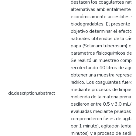
destacan los coagulantes natur
alternativas ambientalmente s
económicamente accesibles y 
biodegradables. El presente e
objetivo determinar el efecto 
naturales obtenidos de la cásc
papa (Solanum tuberosum) en l
parámetros fisicoquímicos del a
Se realizó un muestreo compue
recolectando 40 litros de agua,
obtener una muestra represent
hídrico. Los coagulantes fuero
mediante procesos de limpieza
dc.description.abstract
molienda de la materia prima. 
oscilaron entre 0.5 y 3.0 mL/L,
evaluadas mediante pruebas de
comprendieron fases de agitac
por 1 minuto), agitación lenta 
minutos) y a proceso de sedim