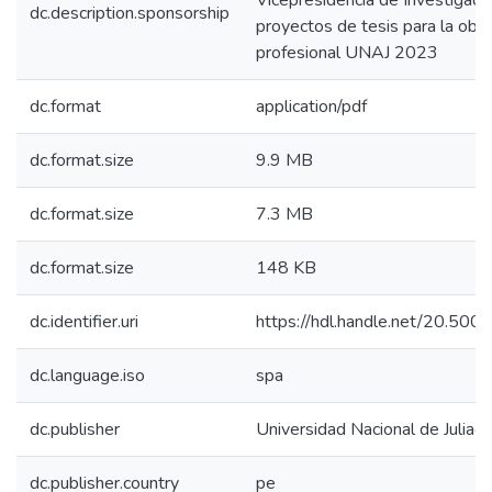
Vicepresidencia de Investigaci
dc.description.sponsorship
proyectos de tesis para la obte
profesional UNAJ 2023
dc.format
application/pdf
dc.format.size
9.9 MB
dc.format.size
7.3 MB
dc.format.size
148 KB
dc.identifier.uri
https://hdl.handle.net/20.50
dc.language.iso
spa
dc.publisher
Universidad Nacional de Juliaca
dc.publisher.country
pe