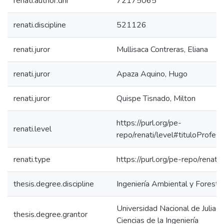
renati.author.dni
72175065
renati.discipline
521126
renati.juror
Mullisaca Contreras, Eliana
renati.juror
Apaza Aquino, Hugo
renati.juror
Quispe Tisnado, Milton
https://purl.org/pe-
renati.level
repo/renati/level#tituloProfesi
renati.type
https://purl.org/pe-repo/renati
thesis.degree.discipline
Ingeniería Ambiental y Foresta
Universidad Nacional de Juliaca
thesis.degree.grantor
Ciencias de la Ingeniería