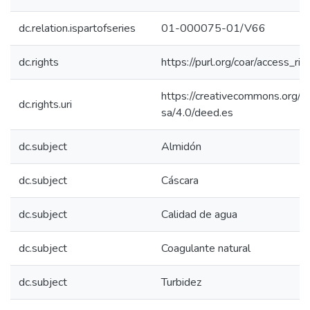
dc.relation.ispartofseries
01-000075-01/V66
dc.rights
https://purl.org/coar/access_ri
https://creativecommons.org/l
dc.rights.uri
sa/4.0/deed.es
dc.subject
Almidón
dc.subject
Cáscara
dc.subject
Calidad de agua
dc.subject
Coagulante natural
dc.subject
Turbidez