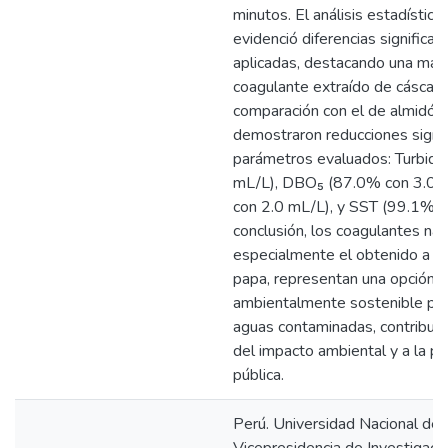
minutos. El análisis estadíst
evidenció diferencias significat
aplicadas, destacando una mayo
coagulante extraído de cáscar
comparación con el de almidón.
demostraron reducciones signif
parámetros evaluados: Turbide
mL/L), DBO₅ (87.0% con 3.0 
con 2.0 mL/L), y SST (99.1% c
conclusión, los coagulantes nat
especialmente el obtenido a par
papa, representan una opción ef
ambientalmente sostenible para
aguas contaminadas, contribuye
del impacto ambiental y a la pr
pública.
Perú. Universidad Nacional de J