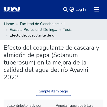
(current)
Log In
Communities & Collections
Home
Facultad de Ciencias de la Ingeniería
Escuela Profesional De Ingeniería Ambiental Y Forestal
Tesis
All of DSpace
Efecto del coagulante de cáscara y almidón de papa (Solanum tuberosum) en la mejora de la calidad del agua del río Ayaviri, 2023
Statistics
Efecto del coagulante de cáscara y
almidón de papa (Solanum
tuberosum) en la mejora de la
calidad del agua del río Ayaviri,
2023
Simple item page
dc.contributor.advisor
Pineda Tapia, José Luis