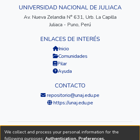
UNIVERSIDAD NACIONAL DE JULIACA
Av. Nueva Zelandia N° 631, Urb. La Capilla
Juliaca - Puno, Perú
ENLACES DE INTERÉS
Inicio
Comunidades
Pilar
Ayuda
CONTACTO
repositorio@unaj.edu.pe
https://unaj.edu.pe
We collect and process your personal information for the
© 2026 Universidad Nacional de Juliaca — Repositorio
following purposes:
Authentication, Preferences,
Institucional