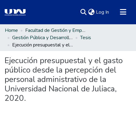
(current)
Log In
Communities & Collections
Home
Facultad de Gestión y Emprendimiento Empresarial
Gestión Pública y Desarrollo Social
Tesis
All of DSpace
Ejecución presupuestal y el gasto público desde la percepción del personal administrativo de la Universidad Nacional de Juliaca, 2020.
Statistics
Ejecución presupuestal y el gasto
público desde la percepción del
personal administrativo de la
Universidad Nacional de Juliaca,
2020.