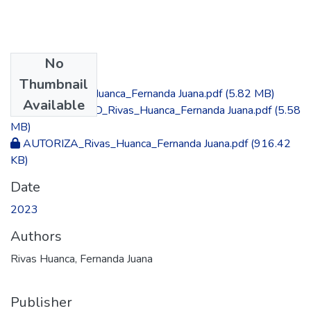
No
Files
Thumbnail
TESIS_Rivas_Huanca_Fernanda Juana.pdf
(5.82 MB)
Available
ORIGINALIDAD_Rivas_Huanca_Fernanda Juana.pdf
(5.58
MB)
AUTORIZA_Rivas_Huanca_Fernanda Juana.pdf
(916.42
KB)
Date
2023
Authors
Rivas Huanca, Fernanda Juana
Publisher