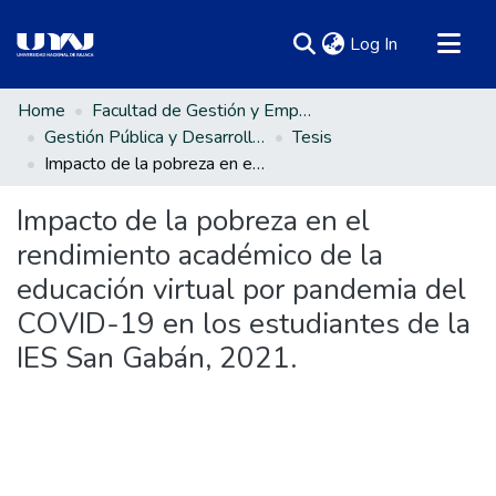
(current)
Log In
Communities & Collections
Home
Facultad de Gestión y Emprendimiento Empresarial
Gestión Pública y Desarrollo Social
Tesis
All of DSpace
Impacto de la pobreza en el rendimiento académico de la educación virtual por pandemia del COVID-19 en los estudiantes de la IES San Gabán, 2021.
Statistics
Impacto de la pobreza en el
rendimiento académico de la
educación virtual por pandemia del
COVID-19 en los estudiantes de la
IES San Gabán, 2021.