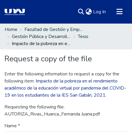
(current)
Log In
Communities & Collections
Home
Facultad de Gestión y Emprendimiento Empresarial
Gestión Pública y Desarrollo Social
Tesis
All of DSpace
Impacto de la pobreza en el rendimiento académico de la educación virtual por pandemia del COVID-19 en los estudiantes de la IES San Gabán, 2021.
Statistics
Request a copy of the file
Enter the following information to request a copy for the
following item:
Impacto de la pobreza en el rendimiento
académico de la educación virtual por pandemia del COVID-
19 en los estudiantes de la IES San Gabán, 2021.
Requesting the following file:
AUTORIZA_Rivas_Huanca_Fernanda Juana.pdf
Name *