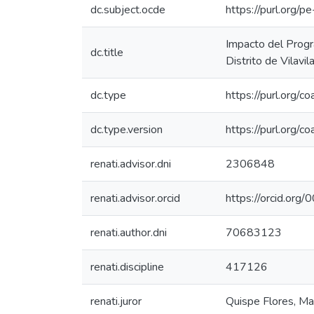
dc.subject.ocde
https://purl.org/
Impacto del Progr
dc.title
Distrito de Vilavila
dc.type
https://purl.org/c
dc.type.version
https://purl.org/
renati.advisor.dni
2306848
renati.advisor.orcid
https://orcid.o
renati.author.dni
70683123
renati.discipline
417126
renati.juror
Quispe Flores, Ma