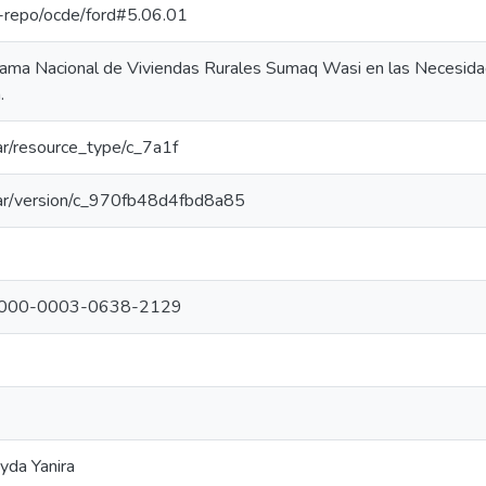
pe-repo/ocde/ford#5.06.01
ama Nacional de Viviendas Rurales Sumaq Wasi en las Necesidad
.
oar/resource_type/c_7a1f
coar/version/c_970fb48d4fbd8a85
rg/0000-0003-0638-2129
yda Yanira