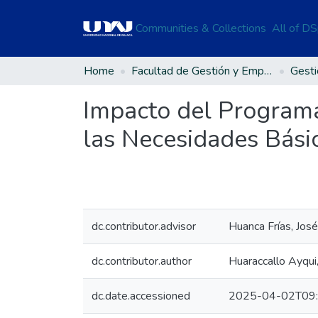
Communities & Collections
All of D
Home
Facultad de Gestión y Emprendimiento Empresarial
Impacto del Program
las Necesidades Básica
dc.contributor.advisor
Huanca Frías, Jos
dc.contributor.author
Huaraccallo Ayqui
dc.date.accessioned
2025-04-02T09: