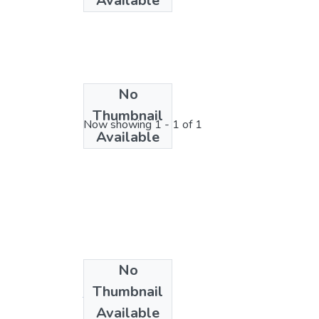
Available
No
License bundle
Thumbnail
Now showing
1 - 1 of 1
Available
No
Collections
Thumbnail
Tesis
Available