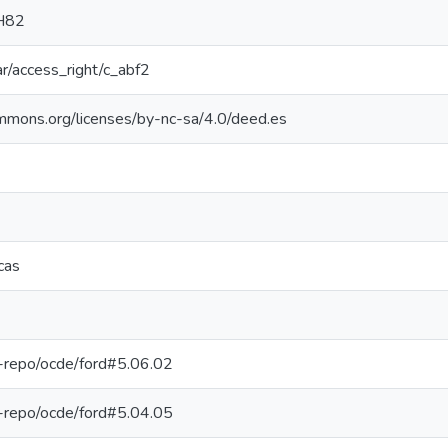
H82
oar/access_right/c_abf2
ommons.org/licenses/by-nc-sa/4.0/deed.es
cas
pe-repo/ocde/ford#5.06.02
pe-repo/ocde/ford#5.04.05