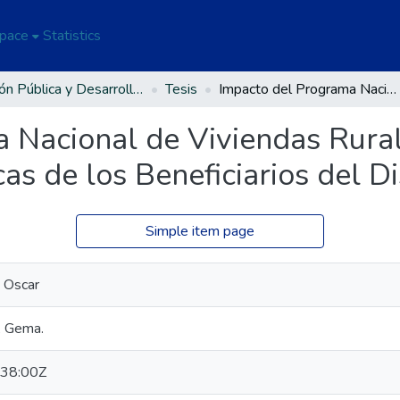
Space
Statistics
Gestión Pública y Desarrollo Social
Tesis
Impacto del Programa Nacional de Viviendas Rurales Sumaq Wasi en las Necesidades Básicas de los Beneficiarios del Distrito de Vilavila.
a Nacional de Viviendas Rur
s de los Beneficiarios del Dis
Simple item page
é Oscar
, Gema.
38:00Z