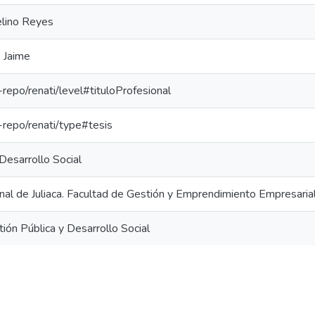
elino Reyes
, Jaime
e-repo/renati/level#tituloProfesional
e-repo/renati/type#tesis
Desarrollo Social
nal de Juliaca. Facultad de Gestión y Emprendimiento Empresaria
ión Pública y Desarrollo Social