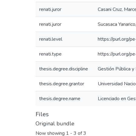
renati.juror
Casani Cruz, Marc
renati.juror
Sucasaca Yanarico
renati.level
https://purl.org/p
renati.type
https://purl.org/p
thesis.degree.discipline
Gestión Pública y 
thesis.degree.grantor
Universidad Nacio
thesis.degree.name
Licenciado en Gest
Files
Original bundle
Now showing
1 - 3 of 3