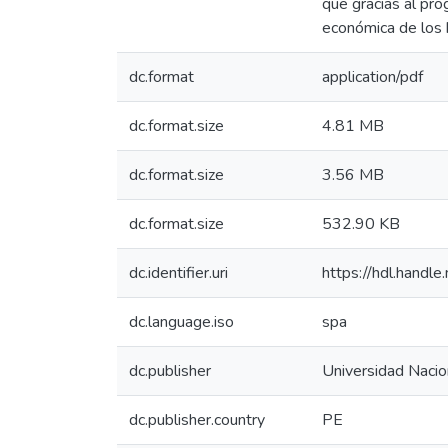
que gracias al pro
económica de los b
dc.format
application/pdf
dc.format.size
4.81 MB
dc.format.size
3.56 MB
dc.format.size
532.90 KB
dc.identifier.uri
https://hdl.hand
dc.language.iso
spa
dc.publisher
Universidad Nacion
dc.publisher.country
PE