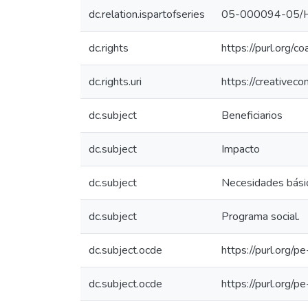
dc.relation.ispartofseries
05-000094-05/
dc.rights
https://purl.org/c
dc.rights.uri
https://creativec
dc.subject
Beneficiarios
dc.subject
Impacto
dc.subject
Necesidades bási
dc.subject
Programa social.
dc.subject.ocde
https://purl.org/
dc.subject.ocde
https://purl.org/