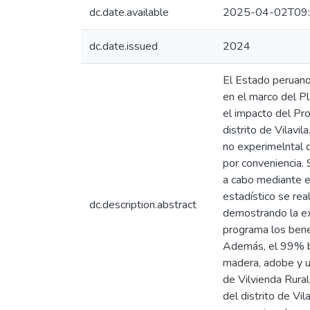
dc.date.available
2025-04-02T09
dc.date.issued
2024
El Estado peruano
en el marco del Pl
el impacto del Pr
distrito de Vilavi
no experimelntal 
por conveniencia.
a cabo mediante el
estadístico se rea
dc.description.abstract
demostrando la ex
programa los bene
Además, el 99% be
madera, adobe y un
de Vilvienda Rural
del distrito de Vi