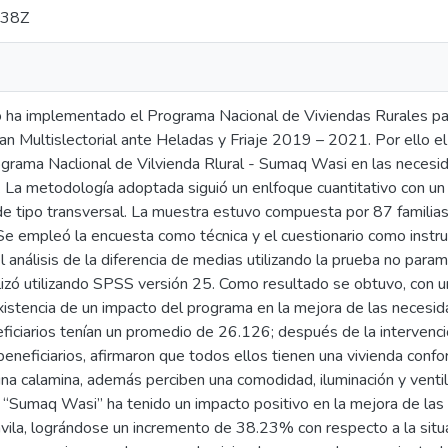
:38Z
 ha implementado el Programa Nacional de Viviendas Rurales par
an Multislectorial ante Heladas y Friaje 2019 – 2021. Por ello e
ograma Naclional de Vilvienda Rlural - Sumaq Wasi en las necesid
la. La metodología adoptada siguió un enlfoque cuantitativo con un 
de tipo transversal. La muestra estuvo compuesta por 87 familias
 Se empleó la encuesta como técnica y el cuestionario como instr
 análisis de la diferencia de medias utilizando la prueba no para
lizó utilizando SPSS versión 25. Como resultado se obtuvo, con un 
istencia de un impacto del programa en la mejora de las necesida
ficiarios tenían un promedio de 26.126; después de la interven
neficiarios, afirmaron que todos ellos tienen una vivienda confo
a calamina, además perciben una comodidad, iluminación y ventila
 “Sumaq Wasi” ha tenido un impacto positivo en la mejora de las 
lavila, lográndose un incremento de 38.23% con respecto a la situa