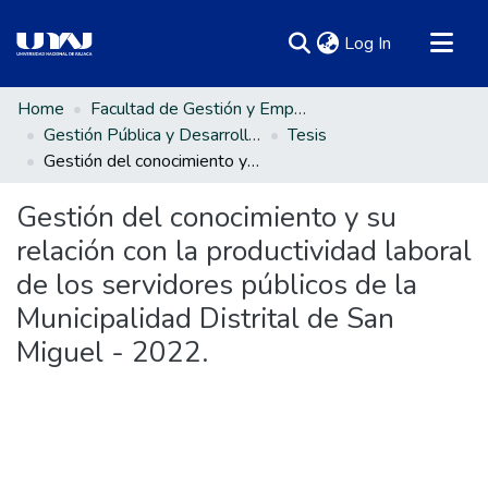
(current)
Log In
Communities & Collections
Home
Facultad de Gestión y Emprendimiento Empresarial
Gestión Pública y Desarrollo Social
Tesis
All of DSpace
Gestión del conocimiento y su relación con la productividad laboral de los servidores públicos de la Municipalidad Distrital de San Miguel - 2022.
Statistics
Gestión del conocimiento y su
relación con la productividad laboral
de los servidores públicos de la
Municipalidad Distrital de San
Miguel - 2022.