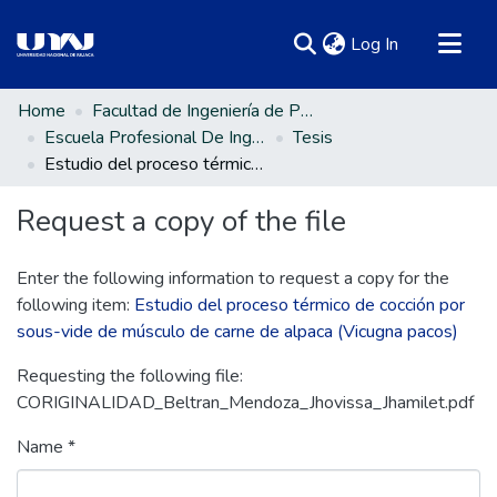
(current)
Log In
Communities & Collections
Home
Facultad de Ingeniería de Procesos Industriales
Escuela Profesional De Ingeniería en Industrias Alimentarias
Tesis
All of DSpace
Estudio del proceso térmico de cocción por sous-vide de músculo de carne de alpaca (Vicugna pacos)
Statistics
Request a copy of the file
Enter the following information to request a copy for the
following item:
Estudio del proceso térmico de cocción por
sous-vide de músculo de carne de alpaca (Vicugna pacos)
Requesting the following file:
CORIGINALIDAD_Beltran_Mendoza_Jhovissa_Jhamilet.pdf
Name *